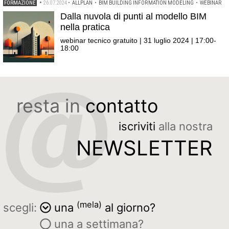
FORMAZIONE
•
26.07.2024
•
ALLPLAN
•
BIM BUILDING INFORMATION MODELING
•
WEBINAR
Dalla nuvola di punti al modello BIM
nella pratica
webinar tecnico gratuito | 31 luglio 2024 | 17:00-
18:00
resta in
contatto
iscriviti
alla nostra
NEWSLETTER
(mela)
scegli:
una
al giorno?
una a settimana?