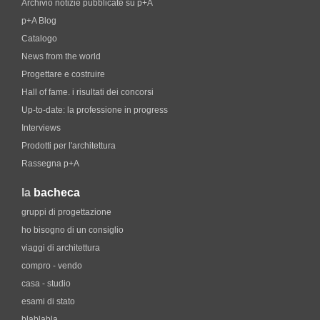
Archivio notizie pubblicate su p+A
p+A Blog
Catalogo
News from the world
Progettare e costruire
Hall of fame. i risultati dei concorsi
Up-to-date: la professione in progress
Interviews
Prodotti per l'architettura
Rassegna p+A
la
bacheca
gruppi di progettazione
ho bisogno di un consiglio
viaggi di architettura
compro - vendo
casa - studio
esami di stato
blablabla