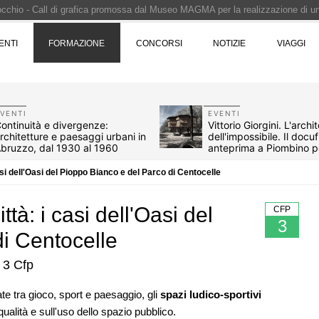
Pinocchio - Call di grafica promossa dal Museo MAGMA per la realizzazione di 
i design - Concorso di product design by Desall · Al vincitore un premio di 5.0
ENTI
FORMAZIONE
CONCORSI
NOTIZIE
VIAGGI
 vince il concorso di progettazione
e del prezzo alla Soprintendenza speciale
i progettazione a procedura aperta due fasi Montepremi: 18.000 euro
VENTI
EVENTI
ontinuità e divergenze:
Vittorio Giorgini. L'archi
rchitetture e paesaggi urbani in
dell'impossibile. Il docuf
bruzzo, dal 1930 al 1960
anteprima a Piombino p
anni
casi dell'Oasi del Pioppo Bianco e del Parco di Centocelle
ttà: i casi dell'Oasi del
CFP
3
i Centocelle
 3 Cfp
07
UP-TO-DATE
ate tra gioco, sport e paesaggio, gli
spazi ludico-sportivi
i domestici in un
Il decreto infrastrutture è legge, le no
ualità e sull'uso dello spazio pubblico.
i design
dall'anticipazione del prezzo alla