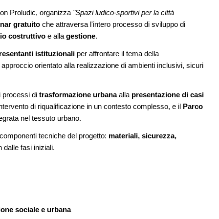
Soprintendenza speciale
 con Proludic, organizza
"Spazi ludico-sportivi per la città
08
nar gratuito
che attraversa l'intero processo di sviluppo di
elles apre Kanal -
UP-TO-DATE
L'obbligo di aggiornamento del Psc 
cato all'arte e
io costruttivo
e alla
gestione
.
decade se il cantiere è fermo
presentanti istituzionali
per affrontare il tema della
 approccio orientato alla realizzazione di ambienti inclusivi, sicuri
09
EVENTI
è sito Unesco: dieci
Con Carlo Scarpa lungo l'Italia: tre
ld Heritage List
appuntamenti tra Palermo, Verona e
Venezia
i processi di
trasformazione urbana
alla
presentazione di casi
tervento di riqualificazione in un contesto complesso, e il
Parco
egrata nel tessuto urbano.
le componenti tecniche del progetto:
materiali, sicurezza,
dalle fasi iniziali.
ione sociale e urbana