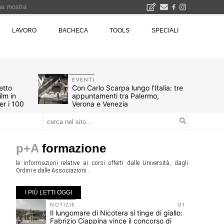
una mostra
00 euro
LAVORO
BACHECA
TOOLS
SPECIALI
Città Osmotiche: la rigenerazione urbana attraverso suoli permeabili, gestione dell'acqua e resilienza climatica - Gli eventi INBAR al Centro Congressi La Nuvola · Ingresso gratuito
EVENTI
tetto
Con Carlo Scarpa lungo l'Italia: tre
ilm in
appuntamenti tra Palermo,
er i 100
Verona e Venezia
p+A
formazione
le informazioni relative ai corsi offerti dalle Università, dagli
Ordini e dalle Associazioni..
I PIÙ LETTI OGGI
10
NOTIZIE
01
vità
Il lungomare di Nicotera si tinge di giallo:
Fabrizio Ciappina vince il concorso di