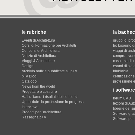
le
rubriche
la
bachec
Eventi di Architettura
gruppi di pro
Corsi di Formazione per Architetti
ho bisogno di
Concorsi di Architettura
viaggi di arch
Notizie di Architettura
compro - ven
Viaggi & Architetture
casa - studio
Design
esami di stat
Archivio notizie pubblicate su p+A
blablabla
p+A Blog
certificazion
Catalogo
professione e
News from the world
i
software
Progettare e costruire
Hall of fame. i risultati dei concorsi
forum CAD
Up-to-date: la professione in progress
lezioni di Au
Interviews
librerie dei s
Prodotti per l'architettura
Software gratu
Rassegna p+A
Software per 