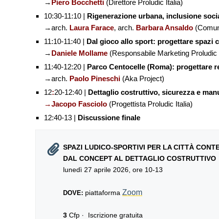
→
Piero Bocchetti
(Direttore Proludic Italia)
10:30-11:10 |
Rigenerazione urbana, inclusione soci
→arch.
Laura Farace
, arch.
Barbara Ansaldo
(Comune
11:10-11:40 |
Dal gioco allo sport: progettare spaz
→
Daniele Mollame
(Responsabile Marketing Proludic I
11:40-12:20 |
Parco Centocelle (Roma): progettare re
→arch.
Paolo Pineschi
(Aka Project)
12
:
20-12:40 |
Dettaglio costruttivo, sicurezza e manut
→Jacopo Fasciolo
(Progettista Proludic Italia)
12:40-13 |
Discussione finale
SPAZI LUDICO‑SPORTIVI PER LA CITTÀ CON
DAL CONCEPT AL DETTAGLIO COSTRUTTIVO
lunedì 27 aprile 2026, ore 10-13
Zoom
piattaforma
DOVE:
3
Cfp · Iscrizione gratuita