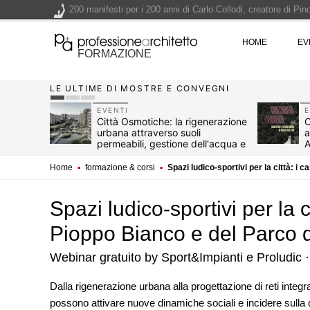
200 manifesti per i 200 anni di Carlo Collodi, creatore di 
La ricarica dei profumi domestici in un prodotto innovativo d
HOME
EV
Il lungomare di Nicotera si tinge di giallo: Fabrizio Ciappina
FORMAZIONE
Il decreto infrastrutture è legge, le novità dall'anticipazion
LE ULTIME DI MOSTRE E CONVEGNI
Un nuovo volto per il lungomare di Villammare - Concorso d
EVENTI
E
i e
Città Osmotiche: la rigenerazione
C
sta, da
urbana attraverso suoli
a
 del Vino
permeabili, gestione dell'acqua e
A
resilienza climatica
Home
▪
formazione & corsi
▪
Spazi ludico-sportivi per la città: i 
Spazi ludico-sportivi per la ci
Pioppo Bianco e del Parco d
Webinar gratuito by Sport&Impianti e Proludic ·
CONCORSI
Dalla rigenerazione urbana alla progettazione di reti integr
La ricarica dei profum
possono attivare nuove dinamiche sociali e incidere sulla q
prodotto innovativo d