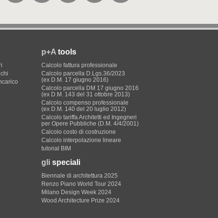
p+A
tools
i
Calcolo fattura professionale
ichi
Calcolo parcella D.Lgs.36/2023
(ex D.M. 17 giugno 2016)
incarico
Calcolo parcella DM 17 giugno 2016
(ex D.M. 143 del 31 ottobre 2013)
Calcolo compenso professionale
(ex D.M. 140 del 20 luglio 2012)
Calcolo tariffa Architetti ed Ingegneri
per Opere Pubbliche (D.M. 4/4/2001)
Calcolo costo di costruzione
Calcolo interpolazione lineare
tutorial BIM
gli
speciali
Biennale di architettura 2025
Renzo Piano World Tour 2024
Milano Design Week 2024
Wood Architecture Prize 2024