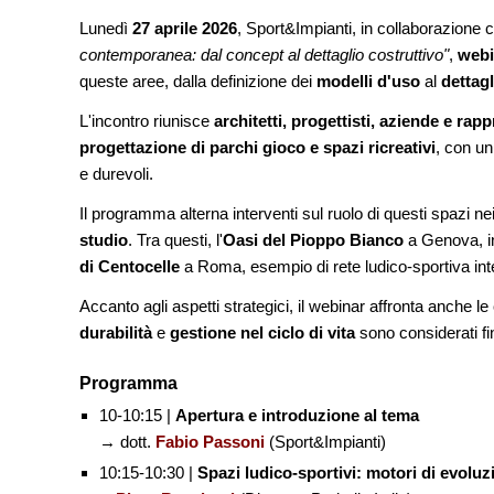
Lunedì
27 aprile 2026
, Sport&Impianti, in collaborazione
NOTIZIE
contemporanea: dal concept al dettaglio costruttivo"
,
webi
Il museo città: a Brux
queste aree, dalla definizione dei
modelli d'uso
Centre Pompidou dedi
al
dettagl
all'architettura
L'incontro riunisce
architetti, progettisti, aziende e rap
progettazione di parchi gioco e spazi ricreativi
, con un
NOTIZIE
Tashkent modernista 
e durevoli.
architetture nella Wor
Il programma alterna interventi sul ruolo di questi spazi ne
studio
. Tra questi, l'
Oasi del Pioppo Bianco
a Genova, in
di Centocelle
a Roma, esempio di rete ludico-sportiva int
Accanto agli aspetti strategici, il webinar affronta anche 
durabilità
e
gestione nel ciclo di vita
sono considerati fin 
Programma
10-10:15 |
Apertura e introduzione al tema
→ dott.
Fabio Passoni
(Sport&Impianti)
10:15-10:30 |
Spazi ludico-sportivi: motori di evoluz