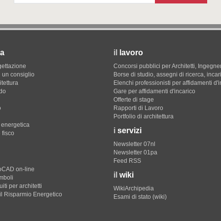
a
il
lavoro
gettazione
Concorsi pubblici per Architetti, Ingegner
 un consiglio
Borse di studio, assegni di ricerca, incar
itettura
Elenchi professionisti per affidamenti d'
do
Gare per affidamenti d'incarico
Offerte di stage
o
Rapporti di Lavoro
Portfolio di architettura
e energetica
i
servizi
 fisco
Newsletter 07nl
Newsletter 01pa
Feed RSS
toCAD on-line
il
wiki
imboli
iti per architetti
WikiArchipedia
il Risparmio Energetico
Esami di stato (wiki)