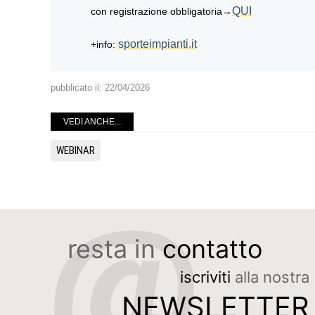
QUI
con registrazione obbligatoria→
sporteimpianti.it
+info:
pubblicato il:
22/04/2026
VEDI ANCHE...
WEBINAR
resta in
contatto
iscriviti
alla nostra
NEWSLETTER