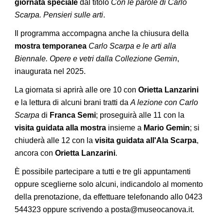
giornata speciale
dal titolo
Con le parole di Carlo
Scarpa. Pensieri sulle arti
.
Il programma accompagna anche la chiusura della
mostra temporanea
Carlo Scarpa e le arti alla
Biennale. Opere e vetri dalla Collezione Gemin
,
inaugurata nel 2025.
La giornata si aprirà alle ore 10 con
Orietta Lanzarini
e la lettura di alcuni brani tratti da
A lezione con Carlo
Scarpa
di
Franca Semi
; proseguirà alle 11 con la
visita guidata alla mostra
insieme a
Mario Gemin
; si
chiuderà alle 12 con la
visita guidata all'Ala Scarpa
,
ancora con
Orietta Lanzarini
.
È possibile partecipare a tutti e tre gli appuntamenti
oppure sceglierne solo alcuni, indicandolo al momento
della prenotazione, da effettuare telefonando allo 0423
544323 oppure scrivendo a posta@museocanova.it.