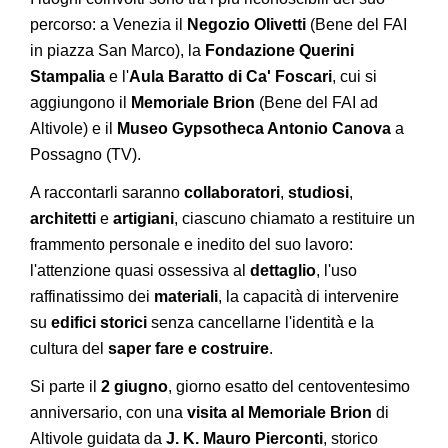
percorso: a Venezia il
Negozio Olivetti
(Bene del FAI
in piazza San Marco), la
Fondazione Querini
Stampalia
e l'
Aula Baratto di Ca' Foscari
, cui si
aggiungono il
Memoriale Brion
(Bene del FAI ad
Altivole) e il
Museo Gypsotheca Antonio Canova
a
Possagno (TV).
A raccontarli saranno
collaboratori
,
studiosi
,
architetti
e
artigiani
, ciascuno chiamato a restituire un
frammento personale e inedito del suo lavoro:
l'attenzione quasi ossessiva al
dettaglio
, l'uso
raffinatissimo dei
materiali
, la capacità di intervenire
su
edifici storici
senza cancellarne l'identità e la
cultura del
saper fare e costruire
.
Si parte il
2 giugno
, giorno esatto del centoventesimo
anniversario, con una
visita al Memoriale Brion
di
Altivole guidata da
J. K. Mauro Pierconti
, storico