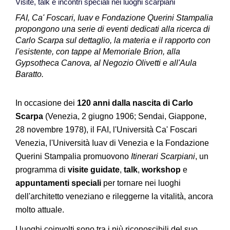
Visite, talk e incontri speciali nei luoghi scarpiani
FAI, Ca' Foscari, Iuav e Fondazione Querini Stampalia
propongono una serie di eventi dedicati alla ricerca di
Carlo Scarpa sul dettaglio, la materia e il rapporto con
l'esistente, con tappe al Memoriale Brion, alla
Gypsotheca Canova, al Negozio Olivetti e all'Aula
Baratto.
In occasione dei
120 anni dalla nascita di Carlo
Scarpa
(Venezia, 2 giugno 1906; Sendai, Giappone,
28 novembre 1978), il FAI, l'Università Ca' Foscari
Venezia, l'Università Iuav di Venezia e la Fondazione
Querini Stampalia promuovono
Itinerari Scarpiani
, un
programma di
visite guidate
,
talk
,
workshop
e
appuntamenti speciali
per tornare nei luoghi
dell'architetto veneziano e rileggerne la vitalità, ancora
molto attuale.
I luoghi coinvolti sono tra i più riconoscibili del suo