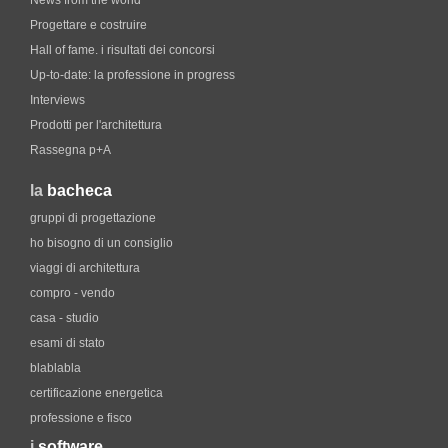
News from the world
Progettare e costruire
Hall of fame. i risultati dei concorsi
Up-to-date: la professione in progress
Interviews
Prodotti per l'architettura
Rassegna p+A
la
bacheca
gruppi di progettazione
ho bisogno di un consiglio
viaggi di architettura
compro - vendo
casa - studio
esami di stato
blablabla
certificazione energetica
professione e fisco
i
software