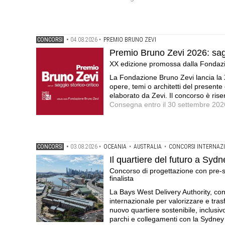
CONCORSI
•
04.08.2026
•
PREMIO BRUNO ZEVI
Premio Bruno Zevi 2026: saggi 
XX edizione promossa dalla Fondaz
La Fondazione Bruno Zevi lancia la 
opere, temi o architetti del presente 
elaborato da Zevi. Il concorso è riserv
Consegna entro il 30 settembre 202
CONCORSI
•
03.08.2026
•
OCEANIA
•
AUSTRALIA
•
CONCORSI INTERNAZI
Il quartiere del futuro a Sydne
Concorso di progettazione con pre-
finalista
La Bays West Delivery Authority, co
internazionale per valorizzare e tra
nuovo quartiere sostenibile, inclusiv
parchi e collegamenti con la Sydne