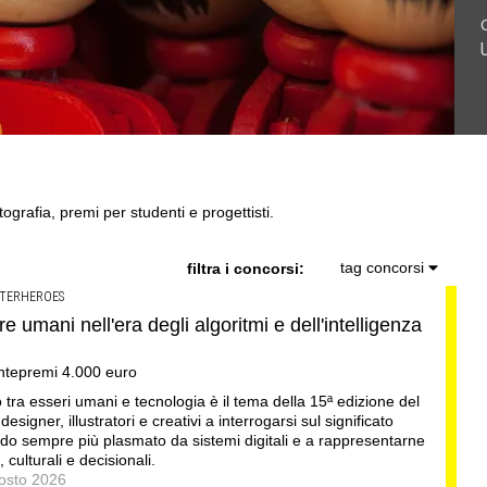
e di Pinocchio .Call di grafica promossa dal Museo MAGMA
tivo di design .Concorso di product design by Desall · Al
so di progettazione a procedura aperta due fasi
tografia, premi per studenti e progettisti.
tag concorsi
filtra i concorsi:
TERHEROES
umani nell'era degli algoritmi e dell'intelligenza
ontepremi 4.000 euro
tra esseri umani e tecnologia è il tema della 15ª edizione del
esigner, illustratori e creativi a interrogarsi sul significato
o sempre più plasmato da sistemi digitali e a rappresentarne
 culturali e decisionali.
gosto 2026