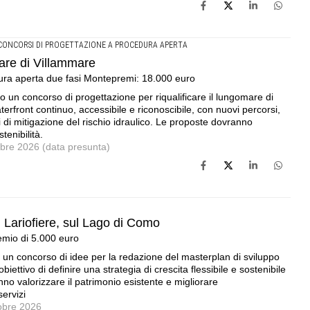
CONCORSI DI PROGETTAZIONE A PROCEDURA APERTA
are di Villammare
ura aperta due fasi Montepremi: 18.000 euro
o un concorso di progettazione per riqualificare il lungomare di
erfront continuo, accessibile e riconoscibile, con nuovi percorsi,
ti di mitigazione del rischio idraulico. Le proposte dovranno
tenibilità.
mbre 2026 (data presunta)
i Lariofiere, sul Lago di Como
remio di 5.000 euro
 un concorso di idee per la redazione del masterplan di sviluppo
obiettivo di definire una strategia di crescita flessibile e sostenibile
no valorizzare il patrimonio esistente e migliorare
servizi
tobre 2026