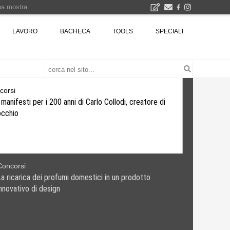
una mostra
00 euro
LAVORO
BACHECA
TOOLS
SPECIALI
Città Osmotiche: la rigenerazione urbana attraverso suoli permeabili, gestione dell'acqua e resilienza climatica - Gli eventi INBAR al Centro Congressi La Nuvola · Ingresso gratuito
Concorsi
00 manifesti per i 200 anni di Carlo Collodi, creatore di
Pinocchio
corsi
icarica dei profumi domestici in un prodotto
vativo di design