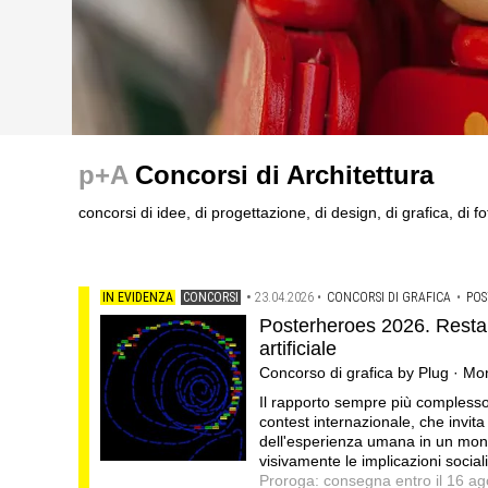
concorsi
concorsi
concorsi
200 manifesti per i 200 anni di Carlo Collodi, creator
La ricarica dei profumi domestici in un prodotto innova
Un nuovo volto per il lungomare di Villammare .Concor
p+A
Concorsi di Architettura
per la realizzazione di una mostra
vincitore un premio di 5.000 euro
Montepremi: 18.000 euro
concorsi di idee, di progettazione, di design, di grafica, di fo
IN EVIDENZA
CONCORSI
•
23.04.2026
•
CONCORSI DI GRAFICA
•
POS
Posterheroes 2026. Restare 
artificiale
Concorso di grafica by Plug · M
Il rapporto sempre più complesso 
contest internazionale, che invita d
dell'esperienza umana in un mond
visivamente le implicazioni sociali,
Proroga: consegna entro il 16 a