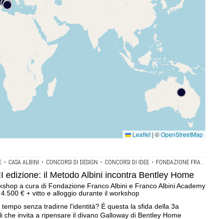
Leaflet
|
©
OpenStreetMap
E
•
CASA ALBINI
•
CONCORSI DI DESIGN
•
CONCORSI DI IDEE
•
FONDAZIONE FRANCO ALBINI
III edizione: il Metodo Albini incontra Bentley Home
kshop a cura di Fondazione Franco Albini e Franco Albini Academy
4.500 € + vitto e alloggio durante il workshop
tempo senza tradirne l'identità? È questa la sfida della 3a
li che invita a ripensare il divano Galloway di Bentley Home