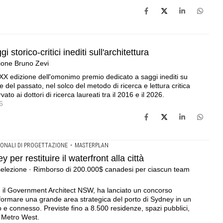
storico-critici inediti sull'architettura
ione Bruno Zevi
XX edizione dell'omonimo premio dedicato a saggi inediti su
e del passato, nel solco del metodo di ricerca e lettura critica
ato ai dottori di ricerca laureati tra il 2016 e il 2026.
6
ONALI DI PROGETTAZIONE
•
MASTERPLAN
y per restituire il waterfront alla città
selezione · Rimborso di 200.000$ canadesi per ciascun team
n il Government Architect NSW, ha lanciato un concorso
sformare una grande area strategica del porto di Sydney in un
o e connesso. Previste fino a 8.500 residenze, spazi pubblici,
y Metro West.