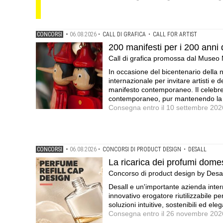
CONCORSI
•
06.08.2026
•
CALL DI GRAFICA
•
CALL FOR ARTIST
200 manifesti per i 200 anni 
Call di grafica promossa dal Museo
In occasione del bicentenario della 
internazionale per invitare artisti e 
manifesto contemporaneo. Il celebre 
contemporaneo, pur mantenendo la tr
Consegna entro il 10 settembre 202
CONCORSI
•
06.08.2026
•
CONCORSI DI PRODUCT DESIGN
•
DESALL
La ricarica dei profumi domes
Concorso di product design by Desall
Desall e un'importante azienda inter
innovativo erogatore riutilizzabile pe
soluzioni intuitive, sostenibili ed e
Consegna entro il 26 novembre 202