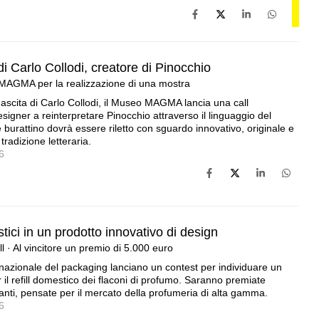
di Carlo Collodi, creatore di Pinocchio
 MAGMA per la realizzazione di una mostra
nascita di Carlo Collodi, il Museo MAGMA lancia una call
designer a reinterpretare Pinocchio attraverso il linguaggio del
burattino dovrà essere riletto con sguardo innovativo, originale e
adizione letteraria.
6
tici in un prodotto innovativo di design
 · Al vincitore un premio di 5.000 euro
nazionale del packaging lanciano un contest per individuare un
r il refill domestico dei flaconi di profumo. Saranno premiate
leganti, pensate per il mercato della profumeria di alta gamma.
6