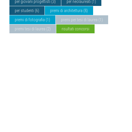
per giovani progettisti
(3)
per neolaureati
(1)
per studenti
(6)
premi di architettura
(8)
premi di fotografia
(1)
premi per tesi di laurea
(1)
premi tesi di laurea
(2)
risultati
concorsi