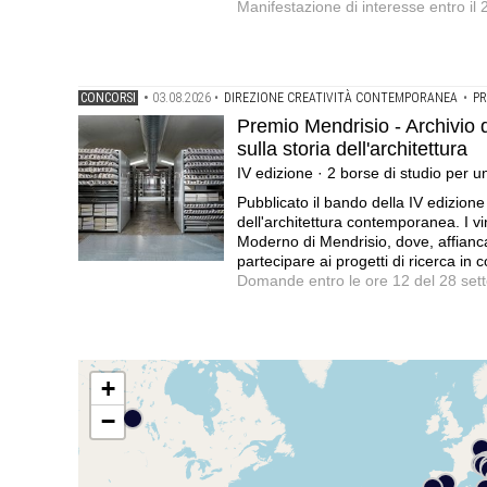
Manifestazione di interesse entro il
CONCORSI
•
03.08.2026
•
DIREZIONE CREATIVITÀ CONTEMPORANEA
•
PR
Premio Mendrisio - Archivio 
sulla storia dell'architettura
IV edizione · 2 borse di studio per 
Pubblicato il bando della IV edizione 
dell'architettura contemporanea. I v
Moderno di Mendrisio, dove, affiancati
partecipare ai progetti di ricerca in 
Domande entro le ore 12 del 28 se
+
−