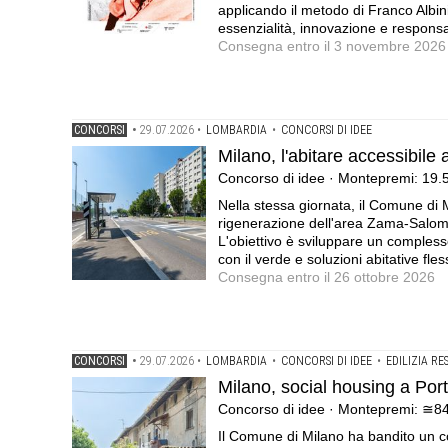
applicando il metodo di Franco Albini
essenzialità, innovazione e responsab
Consegna entro il 3 novembre 2026
CONCORSI
•
29.07.2026
•
LOMBARDIA
•
CONCORSI DI IDEE
Milano, l'abitare accessibil
Concorso di idee · Montepremi: 19.
Nella stessa giornata, il Comune di
rigenerazione dell'area Zama-Salomo
L'obiettivo è sviluppare un complesso
con il verde e soluzioni abitative fless
Consegna entro il 26 ottobre 2026
CONCORSI
•
29.07.2026
•
LOMBARDIA
•
CONCORSI DI IDEE
•
EDILIZIA RE
Milano, social housing a Por
Concorso di idee · Montepremi: ≅8
Il Comune di Milano ha bandito un co