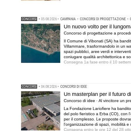
CONCORSI
•
05.08.2026
•
CAMPANIA
•
CONCORSI DI PROGETTAZIONE
•
Un nuovo volto per il lungom
Concorso di progettazione a proced
Il Comune di Vibonati (SA) ha bandit
Villammare, trasformandolo in un wat
spazi pubblici, aree verdi e interven
coniugare qualità architettonica e sos
Consegna 1a fase entro il 10 sette
CONCORSI
•
04.08.2026
•
CONCORSI DI IDEE
Un masterplan per il futuro d
Concorso di idee · Al vincitore un p
La Fondazione Lariofiere ha bandito
del polo fieristico a Erba (CO), con l'
per il complesso. Le proposte dovran
l'organizzazione di spazi, mobilità e 
Consegna entro le ore 12 del 28 ot