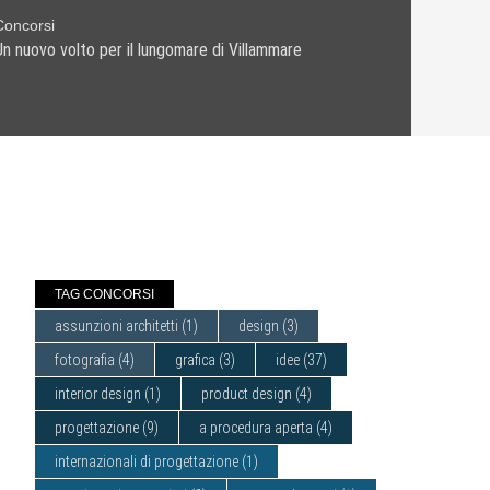
Concorsi
Un nuovo volto per il lungomare di Villammare
TAG CONCORSI
assunzioni architetti
(1)
design
(3)
fotografia
(4)
grafica
(3)
idee
(37)
interior design
(1)
product design
(4)
progettazione
(9)
a procedura aperta
(4)
internazionali di progettazione
(1)