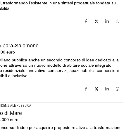
, trasformando l'esistente in una sintesi progettuale fondata su
ilità.
e a Zara-Salomone
500 euro
 Milano pubblica anche un secondo concorso di idee dedicato alla
ne attraverso un nuovo modello di abitare sociale integrato.
 residenziale innovativo, con servizi, spazi pubblici, connessioni
ibili e inclusive.
SIDENZIALE PUBBLICA
to di Mare
4.000 euro
ncorso di idee per acquisire proposte relative alla trasformazione