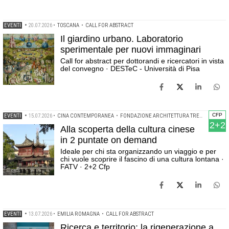
EVENTI
•
20.07.2026
•
TOSCANA
•
CALL FOR ABSTRACT
Il giardino urbano. Laboratorio
sperimentale per nuovi immaginari
Call for abstract per dottorandi e ricercatori in vista
del convegno · DESTeC - Università di Pisa
CFP
EVENTI
•
15.07.2026
•
CINA CONTEMPORANEA
•
FONDAZIONE ARCHITETTURA TREVISO
•
WEBI
2+2
Alla scoperta della cultura cinese
in 2 puntate on demand
Ideale per chi sta organizzando un viaggio e per
chi vuole scoprire il fascino di una cultura lontana ·
FATV · 2+2 Cfp
EVENTI
•
13.07.2026
•
EMILIA ROMAGNA
•
CALL FOR ABSTRACT
Ricerca e territorio: la rigenerazione a