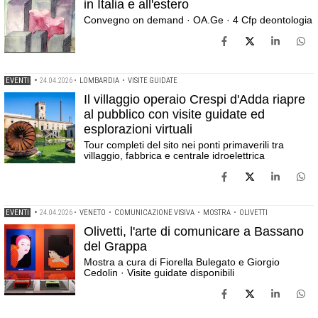
in Italia e all'estero
Convegno on demand · OA.Ge · 4 Cfp deontologia
EVENTI
•
24.04.2026
•
LOMBARDIA
•
VISITE GUIDATE
Il villaggio operaio Crespi d'Adda riapre
al pubblico con visite guidate ed
esplorazioni virtuali
Tour completi del sito nei ponti primaverili tra
villaggio, fabbrica e centrale idroelettrica
EVENTI
•
24.04.2026
•
VENETO
•
COMUNICAZIONE VISIVA
•
MOSTRA
•
OLIVETTI
Olivetti, l'arte di comunicare a Bassano
del Grappa
Mostra a cura di Fiorella Bulegato e Giorgio
Cedolin · Visite guidate disponibili