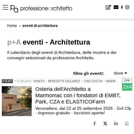
Home
▪
eventi di architettura
p+A
eventi - Architettura
Il calendario degli eventi di Architettura, delle mostre e dei
convegni selezionati da professione Architetto.
dove
filtra gli eventi:
CFP
EVENTI
•
07.08.2026
•
VENETO
•
BENEDETTA TAGLIABUE
•
CINO ZUCCHI
•
MARMOMAC
•
OIK
2x4
Osteria dell'Architetto a
Marmomac con i fondatori di EMBT,
Park, CZA e ELASTICOFarm
Veronafiere, dal 22 al 25 settembre 2026 · 2x4 Cfp
· Ingresso gratuito · Iscrizioni aperte!