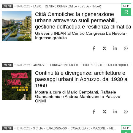
CFP
EVENTI
•
06.08.2026
•
LAZIO
•
CENTRO CONGRESSI LA NUVOLA
•
INBAR
R
Città Osmotiche: la rigenerazione
urbana attraverso suoli permeabili,
gestione dell'acqua e resilienza climatica
Gli eventi INBAR al Centro Congressi La Nuvola ·
Ingresso gratuito
EVENTI
•
04.08.2026
•
ABRUZZO
•
FONDAZIONE MAXXI
•
LUIGI PICCINATO
•
MAXXI L'AQUILA
•
Continuità e divergenze: architetture e
paesaggi urbani in Abruzzo, dal 1930 al
1960
Mostra a cura di Mario Centofanti, Raffaele
Giannantonio e Andrea Mantovano a Palazzo
ONMI
CFP
EVENTI
•
03.08.2026
•
SICILIA
•
CARLO SCARPA
•
CASABELLA FORMAZIONE
•
FILIPPO BRICOLO