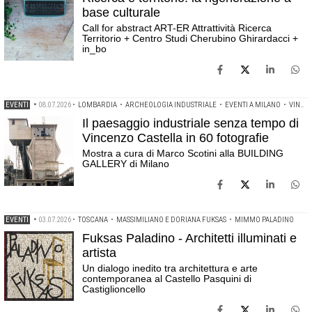
base culturale
Call for abstract ART-ER Attrattività Ricerca
Territorio + Centro Studi Cherubino Ghirardacci +
in_bo
EVENTI
•
08.07.2026
•
LOMBARDIA
•
ARCHEOLOGIA INDUSTRIALE
•
EVENTI A MILANO
•
VINCENZO CASTELLA
Il paesaggio industriale senza tempo di
Vincenzo Castella in 60 fotografie
Mostra a cura di Marco Scotini alla BUILDING
GALLERY di Milano
EVENTI
•
03.07.2026
•
TOSCANA
•
MASSIMILIANO E DORIANA FUKSAS
•
MIMMO PALADINO
Fuksas Paladino - Architetti illuminati e
artista
Un dialogo inedito tra architettura e arte
contemporanea al Castello Pasquini di
Castiglioncello