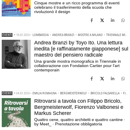
Cinque mostre e un ricco programma di eventi
celebrano il trasferimento della scuola che
rivoluzionò il design
EVENTI
•
18.03.2026
•
LOMBARDIA
•
ANDREA BRANZI
•
MOSTRE A MILANO
•
TRIENNALE MILANO
Andrea Branzi by Toyo Ito. Una lettura
inedita [e raffinatamente giapponese] sul
maestro del pensiero radicale
Una grande mostra monografica in Triennale in
collaborazione con Fondation Cartier pour l'art
contemporain
EVENTI
•
04.03.2026
•
EMILIA ROMAGNA
•
BERGMEISTERWOLF
•
BRICOLO FALSARELLA
•
FIORENZO VALBONESI
Ritrovarsi a tavola con Filippo Bricolo,
Bergmeisterwolf, Fiorenzo Valbonesi e
Markus Scherer
Quattro cene, quattro architetti e quattro cantine ·
by Meet_ · Prenotazione obbligatoria