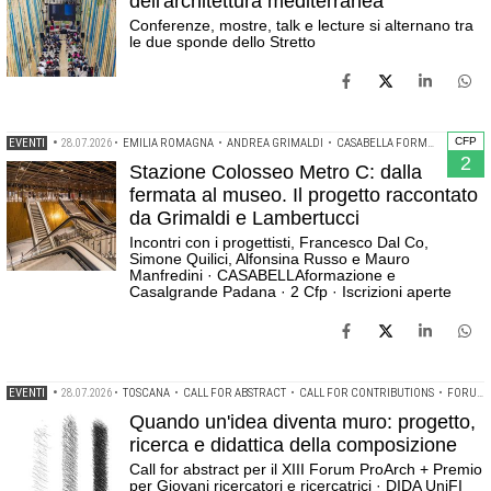
dell'architettura mediterranea
Conferenze, mostre, talk e lecture si alternano tra
le due sponde dello Stretto
CFP
EVENTI
•
28.07.2026
•
EMILIA ROMAGNA
•
ANDREA GRIMALDI
•
CASABELLA FORMAZIONE
•
C
2
Stazione Colosseo Metro C: dalla
fermata al museo. Il progetto raccontato
da Grimaldi e Lambertucci
Incontri con i progettisti, Francesco Dal Co,
Simone Quilici, Alfonsina Russo e Mauro
Manfredini · CASABELLAformazione e
Casalgrande Padana · 2 Cfp · Iscrizioni aperte
EVENTI
•
28.07.2026
•
TOSCANA
•
CALL FOR ABSTRACT
•
CALL FOR CONTRIBUTIONS
•
FORUM PROARCH
Quando un'idea diventa muro: progetto,
ricerca e didattica della composizione
Call for abstract per il XIII Forum ProArch + Premio
per Giovani ricercatori e ricercatrici · DIDA UniFI