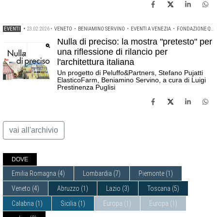
EVENTI
•
23.02.2026
•
VENETO
•
BENIAMINO SERVINO
•
EVENTI A VENEZIA
•
FONDAZIONE QUERINI STAMPALIA
Nulla di preciso: la mostra "pretesto" per
una riflessione di rilancio per
l'architettura italiana
Un progetto di Peluffo&Partners, Stefano Pujatti
ElasticoFarm, Beniamino Servino, a cura di Luigi
Prestinenza Puglisi
vai all'archivio
DOVE
Emilia Romagna
(4)
Lombardia
(7)
Piemonte
(1)
Veneto
(4)
Abruzzo
(1)
Lazio
(3)
Toscana
(5)
Calabria
(1)
Sicilia
(1)
Europa
(1)
Europa
(1)