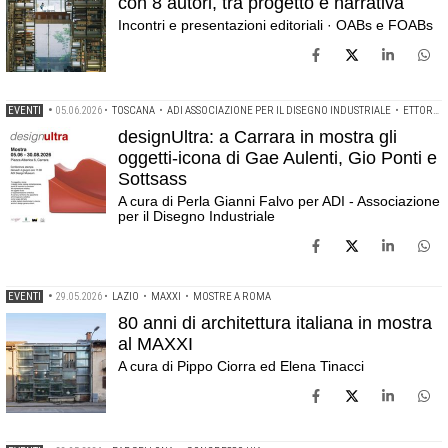
con 8 autori, tra progetto e narrativa
Incontri e presentazioni editoriali · OABs e FOABs
EVENTI
•
05.06.2026
•
TOSCANA
•
ADI ASSOCIAZIONE PER IL DISEGNO INDUSTRIALE
•
ETTORE SOTTSASS
designUltra: a Carrara in mostra gli
oggetti-icona di Gae Aulenti, Gio Ponti e
Sottsass
A cura di Perla Gianni Falvo per ADI - Associazione
per il Disegno Industriale
EVENTI
•
29.05.2026
•
LAZIO
•
MAXXI
•
MOSTRE A ROMA
80 anni di architettura italiana in mostra
al MAXXI
A cura di Pippo Ciorra ed Elena Tinacci