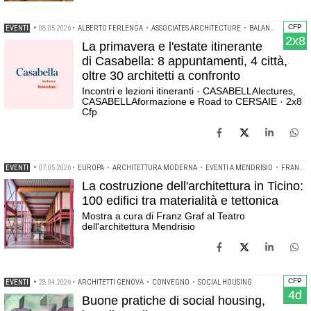
CFP
EVENTI
•
08.05.2026
•
ALBERTO FERLENGA
•
ASSOCIATES ARCHITECTURE
•
BALANCE ARCHITETTURA
2x8
La primavera e l'estate itinerante
di Casabella: 8 appuntamenti, 4 città,
oltre 30 architetti a confronto
Incontri e lezioni itineranti · CASABELLAlectures,
CASABELLAformazione e Road to CERSAIE · 2x8
Cfp
EVENTI
•
07.05.2026
•
EUROPA
•
ARCHITETTURA MODERNA
•
EVENTI A MENDRISIO
•
FRANZ GRAF
La costruzione dell'architettura in Ticino:
100 edifici tra materialità e tettonica
Mostra a cura di Franz Graf al Teatro
dell'architettura Mendrisio
CFP
EVENTI
•
28.04.2026
•
ARCHITETTI GENOVA
•
CONVEGNO
•
SOCIAL HOUSING
4d
Buone pratiche di social housing,