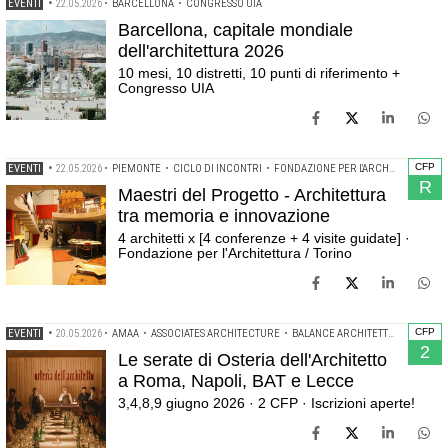
EVENTI
•
22.05.2026
•
BARCELLONA
•
CONGRESSO UIA
Barcellona, capitale mondiale
dell'architettura 2026
10 mesi, 10 distretti, 10 punti di riferimento +
Congresso UIA
CFP
EVENTI
•
22.05.2026
•
PIEMONTE
•
CICLO DI INCONTRI
•
FONDAZIONE PER L'ARCHITETTURA/TORINO
R
Maestri del Progetto - Architettura
tra memoria e innovazione
4 architetti x [4 conferenze + 4 visite guidate] ·
Fondazione per l'Architettura / Torino
CFP
EVENTI
•
20.05.2026
•
AMAA
•
ASSOCIATES ARCHITECTURE
•
BALANCE ARCHITETTURA
•
CORV
2
Le serate di Osteria dell'Architetto
a Roma, Napoli, BAT e Lecce
3,4,8,9 giugno 2026 · 2 CFP · Iscrizioni aperte!