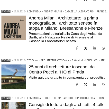
EVENTI
•
29.06.2026
•
LOMBARDIA
•
ANDREA MILANI
•
CASABELLA LABORATORIO
•
FRANCESCO DAL CO
Andrea Milani. Architetture: la prima
monografia sull'architetto senese fa
tappa a Milano, Bressanone e Firenze
Presentazioni editoriali alla Casa degli Artisti, da
Barth, alla Palazzina Reale di Firenze e al
Casabella Laboratorio/Theatro
EVENTI
•
22.06.2026
•
TOSCANA
•
ARCHITETTURA TOSCANA
•
GIOVANNI MICHELUCCI
•
ITINERARI IN TOSCANA
25 anni di architetture toscane, dal
Centro Pecci all'HQ di Prada
Visite guidate gratuite in compagnia dei progettisti
EVENTI
•
10.06.2026
•
LOMBARDIA
•
FOABS
•
ORDINE ARCHITETTI PPC DI BRESCIA
•
PRESENTAZIONE EDITORIALE
Consigli di lettura dagli architetti: 4 talk