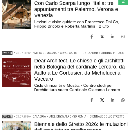
2
Con Carlo Scarpa lungo l'Italia: tre
appuntamenti tra Palermo, Verona e
Venezia
Lezioni e visite guidate con Francesco Dal Co,
Filippo Bricolo e Roberta Martinis · 2 Cfp
EVENTI
•
30.07.2026
•
EMILIA ROMAGNA
•
ALVAR AALTO
•
FONDAZIONE CARDINALE GIACOMO LERCARO
Dear Architect. Le chiese e gli architetti
nella Bologna del cardinale Lercaro, da
Aalto a Le Corbusier, da Michelucci a
Vaccaro
Ciclo di incontri e Mostra · Centro studi per
l'architettura sacra Cardinale Giacomo Lercaro
EVENTI
•
29.07.2026
•
CALABRIA
•
ATELIER(S) ALFONSO FEMIA
•
BIENNALE DELLO STRETTO
Biennale dello Stretto 2026: le mutazioni