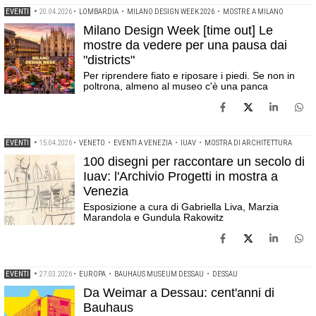
EVENTI
•
20.04.2026
•
LOMBARDIA
•
MILANO DESIGN WEEK 2026
•
MOSTRE A MILANO
Milano Design Week [time out] Le
mostre da vedere per una pausa dai
"districts"
Per riprendere fiato e riposare i piedi. Se non in
poltrona, almeno al museo c'è una panca
EVENTI
•
15.04.2026
•
VENETO
•
EVENTI A VENEZIA
•
IUAV
•
MOSTRA DI ARCHITETTURA
100 disegni per raccontare un secolo di
Iuav: l'Archivio Progetti in mostra a
Venezia
Esposizione a cura di Gabriella Liva, Marzia
Marandola e Gundula Rakowitz
EVENTI
•
27.03.2026
•
EUROPA
•
BAUHAUS MUSEUM DESSAU
•
DESSAU
Da Weimar a Dessau: cent'anni di
Bauhaus