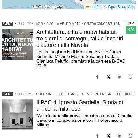
Leaflet
|
©
OpenStreetMap
CFP
EVENTI
•
23.07.2026
•
LAZIO
•
AIAC
•
ALVISI KIRIMOTO
•
CENTRO CONGRESSI LA NUVOLA
•
GI
3/4
Architettura, città e nuovi habitat:
tre giorni di convegni, talk e incontri
d'autore nella Nuvola
Lectio magistralis di Massimo Alvisi e Junko
Kirimoto, Michele Molè e Susanna Tradati,
Gianluca Peluffo, premiati alla carriera B-CAD
2026
EVENTI
•
21.07.2026
•
LOMBARDIA
•
IGNAZIO GARDELLA
•
MOSTRE A MILANO
•
PAC MILANO
Il PAC di Ignazio Gardella. Storia di
un'icona milanese
"Architettura alla prova", mostra a cura di Claudia
Cavallo in collaborazione con il Politecnico di
Milano