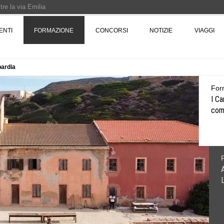
re la via Emilia
Rotta verso Ovest - Europa, Stati Uniti e Canada | 22 agosto > 30 settembre 
ENTI
FORMAZIONE
CONCORSI
NOTIZIE
VIAGGI
bardia
Pinocchio - Call di grafica promossa dal Museo MAGMA per la realizzazione di 
For
I Ca
comu
A