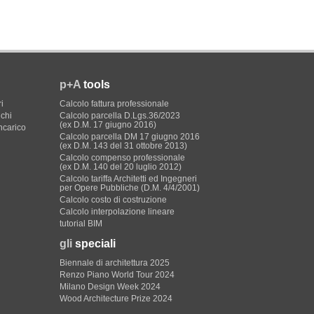
p+A
tools
i
Calcolo fattura professionale
ichi
Calcolo parcella D.Lgs.36/2023
(ex D.M. 17 giugno 2016)
incarico
Calcolo parcella DM 17 giugno 2016
(ex D.M. 143 del 31 ottobre 2013)
Calcolo compenso professionale
(ex D.M. 140 del 20 luglio 2012)
Calcolo tariffa Architetti ed Ingegneri
per Opere Pubbliche (D.M. 4/4/2001)
Calcolo costo di costruzione
Calcolo interpolazione lineare
tutorial BIM
gli
speciali
Biennale di architettura 2025
Renzo Piano World Tour 2024
Milano Design Week 2024
Wood Architecture Prize 2024