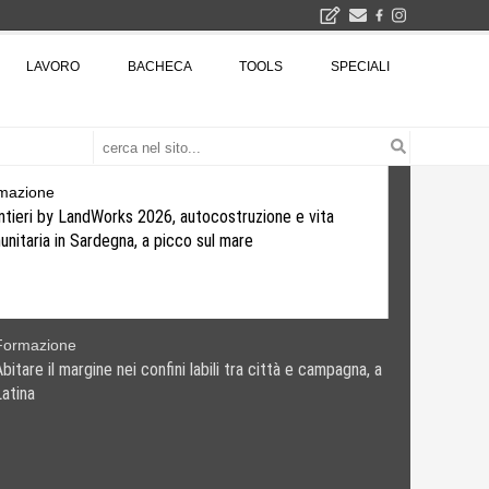
2026
LAVORO
BACHECA
TOOLS
SPECIALI
La Fabbrica di ceramiche Solimene a Vietri sul Mare: un progetto nato quasi per caso - La lucertola aggrappata alla roccia, tra Wright e Gaudì, unica opera europea del visionario architetto Paolo Soleri
Osteria dell'Architetto a Marmomac con i fondatori di EMBT, Park, CZA e ELASTICOFarm - Veronafiere, dal 22 al 25 settembre 2026 · 2x4 Cfp · Ingresso gratuito · Iscrizioni aperte!
I Cantieri by LandWorks 2026, autocostruzione e vita comunitaria in Sardegna, a picco sul mare - Workshop di autocostruzione e rigenerazione urbana nell'ex borgo minerario dell'Argentiera · 3 turni
una mostra
mazione
ntieri by LandWorks 2026, autocostruzione e vita
nitaria in Sardegna, a picco sul mare
Formazione
bitare il margine nei confini labili tra città e campagna, a
Latina