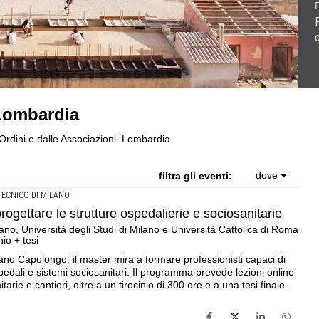
comunitaria in Sardegna, a picco sul mare .Workshop di
na, a Latina .Summer school per studenti e docenti
lierie e sociosanitarie .Master di II livello · Politecnico di
 Lombardia
nerario dell'Argentiera · 3 turni
ni entro il 20 agosto 2026
ttolica di Roma · lezioni in presenza e online + tirocinio +
li Ordini e dalle Associazioni. Lombardia
dove
filtra gli eventi:
TECNICO DI MILANO
ogettare le strutture ospedalierie e sociosanitarie
Milano, Università degli Studi di Milano e Università Cattolica di Roma
nio + tesi
fano Capolongo, il master mira a formare professionisti capaci di
pedali e sistemi sociosanitari. Il programma prevede lezioni online
tarie e cantieri, oltre a un tirocinio di 300 ore e a una tesi finale.