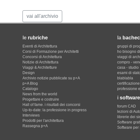
vai all'archivio
le
rubriche
la
bachec
Eventi di Architettura
gruppi di pro
Corsi di Formazione per Architetti
ho bisogno di
Concorsi di Architettura
viaggi di arch
Notizie di Architettura
compro - ven
Viaggi & Architetture
casa - studio
Design
esami di stat
Archivio notizie pubblicate su p+A
blablabla
p+A Blog
certificazion
Catalogo
professione e
News from the world
i
software
Progettare e costruire
Hall of fame. i risultati dei concorsi
forum CAD
Up-to-date: la professione in progress
lezioni di Au
Interviews
librerie dei s
Prodotti per l'architettura
Software gratu
Rassegna p+A
Software per 