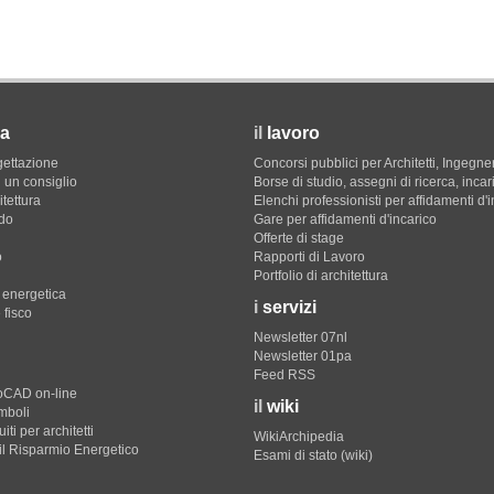
a
il
lavoro
gettazione
Concorsi pubblici per Architetti, Ingegner
 un consiglio
Borse di studio, assegni di ricerca, incar
itettura
Elenchi professionisti per affidamenti d'
do
Gare per affidamenti d'incarico
Offerte di stage
o
Rapporti di Lavoro
Portfolio di architettura
e energetica
i
servizi
 fisco
Newsletter 07nl
Newsletter 01pa
Feed RSS
toCAD on-line
il
wiki
imboli
iti per architetti
WikiArchipedia
il Risparmio Energetico
Esami di stato (wiki)