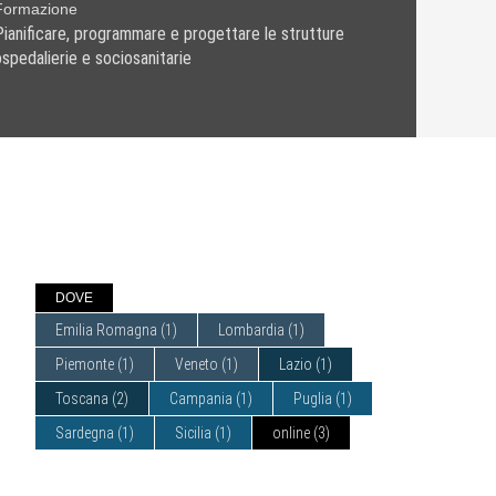
Formazione
Pianificare, programmare e progettare le strutture
ospedalierie e sociosanitarie
DOVE
Emilia Romagna
(1)
Lombardia
(1)
Piemonte
(1)
Veneto
(1)
Lazio
(1)
Toscana
(2)
Campania
(1)
Puglia
(1)
Sardegna
(1)
Sicilia
(1)
online
(3)