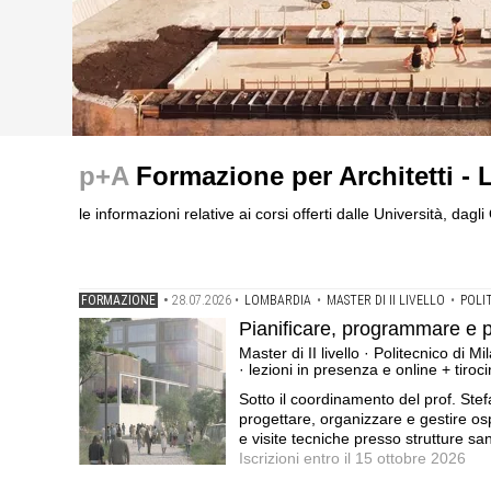
formazione
formazione
formazione
I Cantieri by LandWorks 2026, autocostruzione e vita 
Abitare il margine nei confini labili tra città e campag
Pianificare, programmare e progettare le strutture ospeda
p+A
Formazione per Architetti -
autocostruzione e rigenerazione urbana nell'ex borgo mi
universitari · Casa dell'Architettura di Latina · Iscrizio
Milano, Università degli Studi di Milano e Università Ca
tesi
le informazioni relative ai corsi offerti dalle Università, dag
FORMAZIONE
•
28.07.2026
•
LOMBARDIA
•
MASTER DI II LIVELLO
•
POLI
Pianificare, programmare e pr
Master di II livello · Politecnico di 
· lezioni in presenza e online + tiroci
Sotto il coordinamento del prof. Ste
progettare, organizzare e gestire os
e visite tecniche presso strutture sani
Iscrizioni entro il 15 ottobre 2026