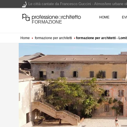
Le città cantate da Francesco Guccini - Atmosfere urbane olt
Renzo Piano World Tour 2026, ottava edizione in partenza. 
HOME
EV
FORMAZIONE
Home
▪
formazione per architetti
▪
formazione per architetti - Lom
200 manifesti per i 200 anni di Carlo Collodi, creatore di 