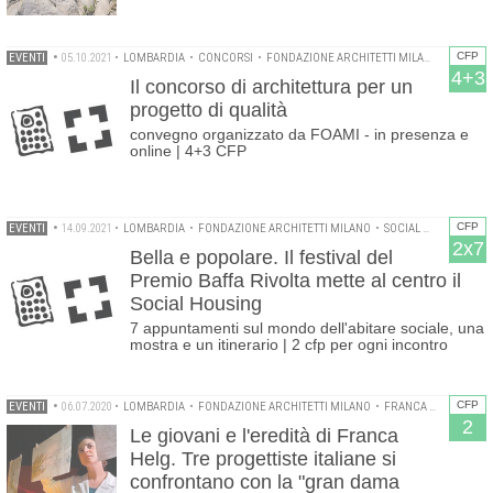
CFP
EVENTI
•
05.10.2021
•
LOMBARDIA
•
CONCORSI
•
FONDAZIONE ARCHITETTI MILANO
4+3
Il concorso di architettura per un
progetto di qualità
convegno organizzato da FOAMI - in presenza e
online | 4+3 CFP
CFP
EVENTI
•
14.09.2021
•
LOMBARDIA
•
FONDAZIONE ARCHITETTI MILANO
•
SOCIAL HOUSING
2x7
Bella e popolare. Il festival del
Premio Baffa Rivolta mette al centro il
Social Housing
7 appuntamenti sul mondo dell'abitare sociale, una
mostra e un itinerario | 2 cfp per ogni incontro
CFP
EVENTI
•
06.07.2020
•
LOMBARDIA
•
FONDAZIONE ARCHITETTI MILANO
•
FRANCA HELG
2
Le giovani e l'eredità di Franca
Helg. Tre progettiste italiane si
confrontano con la "gran dama