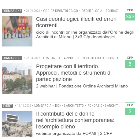
CFP
FORMAZIONE
•
20.09.2023
•
CODICE DEONTOLOGICO
•
DEONTOLOGIA
•
FONDAZIONE ARCHITETTI MILANO
3x3
Casi deontologici, illeciti ed errori
ricorrenti
ciclo di incontri online organizzato dall'Ordine degli
Architetti di Milano | 3x3 Cfp deontologici
CFP
FORMAZIONE
•
22.04.2022
•
LOMBARDIA
•
ARCHITETTURA PARTECIPATA
•
FONDAZIONE ARCHITETTI MILANO
6
Progettare con il territorio.
Approcci, metodi e strumenti di
partecipazione
2 webinar | Fondazione Ordine Architetti Milano
CFP
EVENTI
•
18.11.2021
•
LOMBARDIA
•
DONNE ARCHITETTO
•
FONDAZIONE ARCHITETTI MILANO
2
Il contributo delle donne
nell'architettura contemporanea:
l'esempio cileno
webinar organizzato da FOAMI | 2 CFP