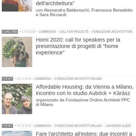
dell'architettura"
con Alessandra Baldereschi, Francesca Benedetto
e Sara Ricciardi
CONCORSI
•
27.05.2020
•
LOMBARDIA
•
CALL FOR PROJECTS
•
FONDAZIONE ARCHITETTI MILANO
Homi 2020: call for speakers per la
presentazione di progetti di "home
experience"
EVENTI
•
05.12.2019
•
LOMBARDIA
•
FONDAZIONE ARCHITETTI MILANO
Affordable Housing: da Vienna a Milano,
incontro con lo studio Auböck + Kàrász
organizzato da Fondazione Ordine Architetti PPC
di Milano
EVENTI
•
24.10.2018
•
LOMBARDIA
•
FONDAZIONE ARCHITETTI MILANO
•
LAVORARE ALL'ESTERO
Fare l'architetto all'estero: due incontri a