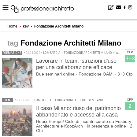
Home
▪
key
▪
Fondazione Architetti Milano
Fondazione Architetti Milano
CFP
FORMAZIONE
•
08.04.2026
•
LOMBARDIA
•
FONDAZIONE ARCHITETTI MILANO
•
WEBINAR
3+3
Lavorare in team: istruzioni d'uso
per una collaborazione efficace
Due seminari online · Fondazione OAMi · 3+3 Cfp
CFP
EVENTI
•
29.07.2025
•
LOMBARDIA
•
FONDAZIONE ARCHITETTI MILANO
2
Il caso Milano: riuso del patrimonio
abbandonato e accesso alla casa
HouseEurope! Ciclo di incontri curato da Fosbury
Architecture e KoozArch · in presenza e online · 2
Cfp