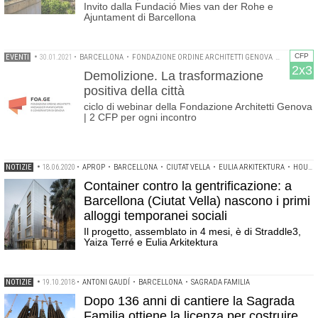
Invito dalla Fundació Mies van der Rohe e
Ajuntament di Barcellona
CFP
EVENTI
•
30.01.2021
•
BARCELLONA
•
FONDAZIONE ORDINE ARCHITETTI GENOVA
•
GENOVA
2x3
Demolizione. La trasformazione
positiva della città
ciclo di webinar della Fondazione Architetti Genova
| 2 CFP per ogni incontro
NOTIZIE
•
18.06.2020
•
APROP
•
BARCELLONA
•
CIUTAT VELLA
•
EULIA ARKITEKTURA
•
HOUSING SOCIALE
Container contro la gentrificazione: a
Barcellona (Ciutat Vella) nascono i primi
alloggi temporanei sociali
Il progetto, assemblato in 4 mesi, è di Straddle3,
Yaiza Terré e Eulia Arkitektura
NOTIZIE
•
19.10.2018
•
ANTONI GAUDÍ
•
BARCELLONA
•
SAGRADA FAMILIA
Dopo 136 anni di cantiere la Sagrada
Familia ottiene la licenza per costruire