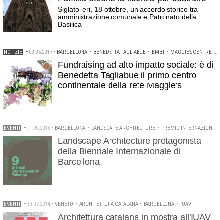
Siglato ieri, 18 ottobre, un accordo storico tra
amministrazione comunale e Patronato della
Basilica
NOTIZIE
•
03.05.2017
•
BARCELLONA
•
BENEDETTA TAGLIABUE
•
EMBT
•
MAGGIE'S CENTRE
•
Fundraising ad alto impatto sociale: è di
Benedetta Tagliabue il primo centro
continentale della rete Maggie's
EVENTI
•
01.09.2016
•
BARCELLONA
•
LANDSCAPE ARCHITECTURE
•
PREMIO INTERNAZIONALE DI PAESAGGIO ROSA BARBA
Landscape Architecture protagonista
della Biennale Internazionale di
Barcellona
EVENTI
•
10.07.2014
•
VENETO
•
ARCHITETTURA CATALANA
•
BARCELLONA
•
IUAV
Architettura catalana in mostra all'IUAV