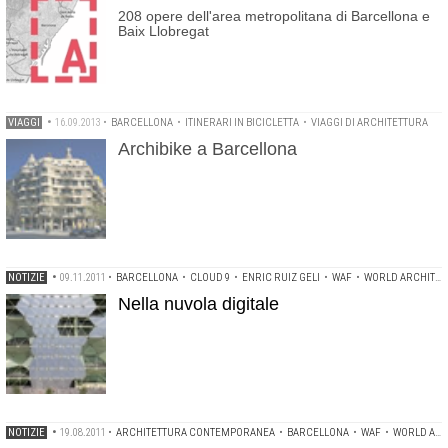
208 opere dell'area metropolitana di Barcellona e
Baix Llobregat
VIAGGI
•
16.09.2013
•
BARCELLONA
•
ITINERARI IN BICICLETTA
•
VIAGGI DI ARCHITETTURA
Archibike a Barcellona
NOTIZIE
•
09.11.2011
•
BARCELLONA
•
CLOUD 9
•
ENRIC RUIZ GELI
•
WAF
•
WORLD ARCHITECTURE FESTIVAL 2011
Nella nuvola digitale
NOTIZIE
•
19.08.2011
•
ARCHITETTURA CONTEMPORANEA
•
BARCELLONA
•
WAF
•
WORLD ARCHITECTURE FESTIVAL 2009