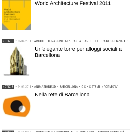
World Architecture Festival 2011
NOTIZIE
•
28.04.2011
•
ARCHITETTURA CONTEMPORANEA
•
ARCHITETTURA RESIDENZIALE
•
A
Un'elegante torre per alloggi sociali a
Barcellona
NOTIZIE
•
24.01.2011
•
ANIMAZIONE 3D
•
BARCELLONA
•
GIS
•
SISTEMI INFORMATIVI
Nella rete di Barcellona