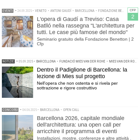
CFP
EVENTI
•
24.09.2025
•
VENETO
•
ANTONI GAUDÍ
•
BARCELLONA
•
FONDAZIONE BENETTON STUDI RICERCHE
2
L'opera di Gaudí a Treviso: Casa
Batlló nella rassegna "L'architettura per
tutti. Le case più famose del mondo"
Seminario gratuito della Fondazione Benetton | 2
Cfp
NOTIZIE
•
05.09.2025
•
BARCELLONA
•
FUNDACIÓ MIES VAN DER ROHE
•
MIES VAN DER ROHE
Dentro il Padiglione di Barcellona: la
lezione di Mies sul progetto
Nell'opera che non ostenta e si rivela per
sottrazione e rigore costruttivo
CONCORSI
•
04.06.2025
•
BARCELLONA
•
OPEN CALL
Barcellona 2026, capitale mondiale
dell'architettura: una open call per
arricchire il programma di eventi
Installazioni, mostre, conferenze e altre attività .