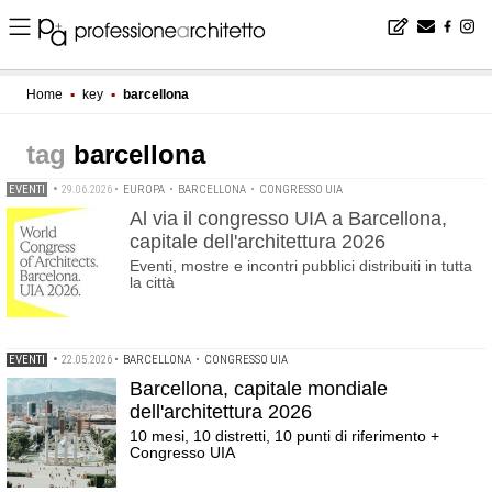
Home
▪
key
▪
barcellona
barcellona
EVENTI
•
29.06.2026
•
EUROPA
•
BARCELLONA
•
CONGRESSO UIA
Al via il congresso UIA a Barcellona,
capitale dell'architettura 2026
Eventi, mostre e incontri pubblici distribuiti in tutta
la città
EVENTI
•
22.05.2026
•
BARCELLONA
•
CONGRESSO UIA
Barcellona, capitale mondiale
dell'architettura 2026
10 mesi, 10 distretti, 10 punti di riferimento +
Congresso UIA