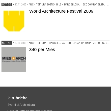
NOTIZIE
•
17.11.2009
•
ARCHITETTURA SOSTENIBILE
•
BARCELLONA
•
ECOCOMPATIBILITÀ
•
EC
World Architecture Festival 2009
NOTIZIE
•
30.12.2008
•
ARCHITETTURA
•
BARCELLONA
•
EUROPEAN UNION PRIZE FOR CONTEMPORARY ARCHITECTURE
340 per Mies
le
rubriche
Eventi di Architettura