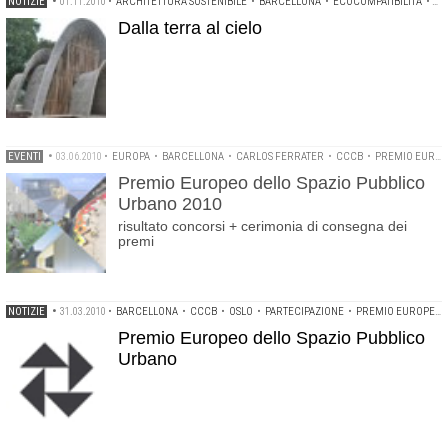
NOTIZIE
•
01.11.2010
•
ARCHITETTURA SOSTENIBILE
•
BARCELLONA
•
ECOCOMPATIBILITÀ
•
EC
Dalla terra al cielo
EVENTI
•
03.06.2010
•
EUROPA
•
BARCELLONA
•
CARLOS FERRATER
•
CCCB
•
PREMIO EUROPEO DELLO SPAZIO PUBBLICO URBANO
Premio Europeo dello Spazio Pubblico
Urbano 2010
risultato concorsi + cerimonia di consegna dei
premi
NOTIZIE
•
31.03.2010
•
BARCELLONA
•
CCCB
•
OSLO
•
PARTECIPAZIONE
•
PREMIO EUROPEO DELLO SPAZIO PUBBLICO URBANO
Premio Europeo dello Spazio Pubblico
Urbano