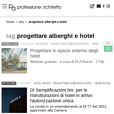
Home
▪
key
▪
progettare alberghi e hotel
progettare alberghi e hotel
CFP
FORMAZIONE
•
23.04.2026
•
OUTDOOR
•
PROGETTARE ALBERGHI E HOTEL
•
WEBINAR
2
Progettare lo spazio esterno degli
hotel
Webinar gratuito · a cura di FLA Eventi · 2 Cfp
UP-TO-DATE
•
19.07.2021
•
HOTEL GREEN
•
PROGETTARE ALBERGHI E HOTEL
•
SEMPLIFICAZIONI BIS
Dl Semplificazioni bis: per le
ristrutturazioni di hotel in arrivo
l'autorizzazione unica
La novità in un emendamento al Dl 77 del 2021,
approvato alla Camera