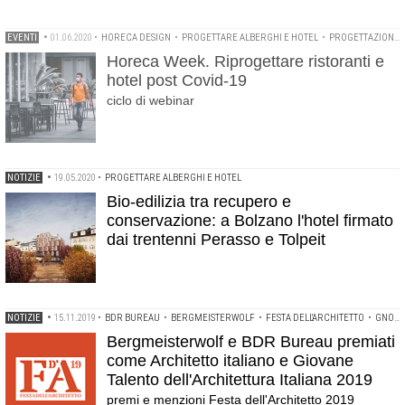
EVENTI
•
01.06.2020
•
HORECA DESIGN
•
PROGETTARE ALBERGHI E HOTEL
•
PROGETTAZIONE SPAZI PER LA RISTORAZIONE
Horeca Week. Riprogettare ristoranti e
hotel post Covid-19
ciclo di webinar
NOTIZIE
•
19.05.2020
•
PROGETTARE ALBERGHI E HOTEL
Bio-edilizia tra recupero e
conservazione: a Bolzano l'hotel firmato
dai trentenni Perasso e Tolpeit
NOTIZIE
•
15.11.2019
•
BDR BUREAU
•
BERGMEISTERWOLF
•
FESTA DELL'ARCHITETTO
•
GNOMONE
Bergmeisterwolf e BDR Bureau premiati
come Architetto italiano e Giovane
Talento dell'Architettura Italiana 2019
premi e menzioni Festa dell'Architetto 2019