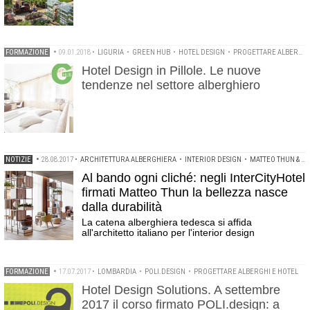
FORMAZIONE
•
09.01.2018
•
LIGURIA
•
GREEN HUB
•
HOTEL DESIGN
•
PROGETTARE ALBERGHI E HOTEL
Hotel Design in Pillole. Le nuove
tendenze nel settore alberghiero
NOTIZIE
•
28.08.2017
•
ARCHITETTURA ALBERGHIERA
•
INTERIOR DESIGN
•
MATTEO THUN & PARTNERS
Al bando ogni cliché: negli InterCityHotel
firmati Matteo Thun la bellezza nasce
dalla durabilità
La catena alberghiera tedesca si affida
all'architetto italiano per l'interior design
FORMAZIONE
•
17.07.2017
•
LOMBARDIA
•
POLI.DESIGN
•
PROGETTARE ALBERGHI E HOTEL
Hotel Design Solutions. A settembre
2017 il corso firmato POLI.design: a