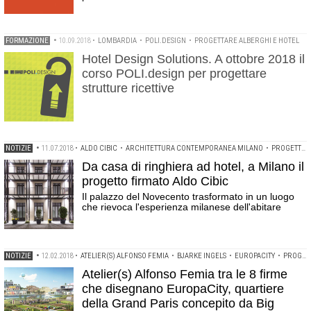
FORMAZIONE
•
10.09.2018
•
LOMBARDIA
•
POLI.DESIGN
•
PROGETTARE ALBERGHI E HOTEL
Hotel Design Solutions. A ottobre 2018 il
corso POLI.design per progettare
strutture ricettive
NOTIZIE
•
11.07.2018
•
ALDO CIBIC
•
ARCHITETTURA CONTEMPORANEA MILANO
•
PROGETTARE ALBERGHI E HOTEL
Da casa di ringhiera ad hotel, a Milano il
progetto firmato Aldo Cibic
Il palazzo del Novecento trasformato in un luogo
che rievoca l'esperienza milanese dell'abitare
NOTIZIE
•
12.02.2018
•
ATELIER(S) ALFONSO FEMIA
•
BJARKE INGELS
•
EUROPACITY
•
PROGETTARE ALBERGHI E HOTEL
Atelier(s) Alfonso Femia tra le 8 firme
che disegnano EuropaCity, quartiere
della Grand Paris concepito da Big