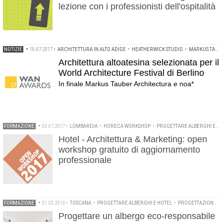
lezione con i professionisti dell'ospitalità
NOTIZIE
•
10.07.2017
•
ARCHITETTURA IN ALTO ADIGE
•
HEATHERWICK STUDIO
•
MARKUS TAUBER ARCHITECTURA
Architettura altoatesina selezionata per il
World Architecture Festival di Berlino
In finale Markus Tauber Architectura e noa*
FORMAZIONE
•
03.07.2017
•
LOMBARDIA
•
HORECA WORKSHOP
•
PROGETTARE ALBERGHI E HOTEL
Hotel - Architettura & Marketing: open
workshop gratuito di aggiornamento
professionale
FORMAZIONE
•
01.03.2016
•
TOSCANA
•
PROGETTARE ALBERGHI E HOTEL
•
PROGETTAZIONE ECOSOSTENIBILE
Progettare un albergo eco-responsabile