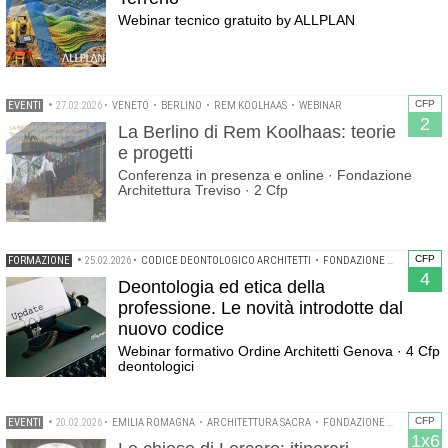
Webinar tecnico gratuito by ALLPLAN
CFP
EVENTI
•
27.02.2026
•
VENETO
•
BERLINO
•
REM KOOLHAAS
•
WEBINAR
2
La Berlino di Rem Koolhaas: teorie
e progetti
Conferenza in presenza e online · Fondazione
Architettura Treviso · 2 Cfp
CFP
FORMAZIONE
•
25.02.2026
•
CODICE DEONTOLOGICO ARCHITETTI
•
FONDAZIONE ORDINE ARCHITETTI GENOVA
4
Deontologia ed etica della
professione. Le novità introdotte dal
nuovo codice
Webinar formativo Ordine Architetti Genova · 4 Cfp
deontologici
CFP
EVENTI
•
20.02.2026
•
EMILIA ROMAGNA
•
ARCHITETTURA SACRA
•
FONDAZIONE CARDINALE GIACOMO LERCARO
1x6