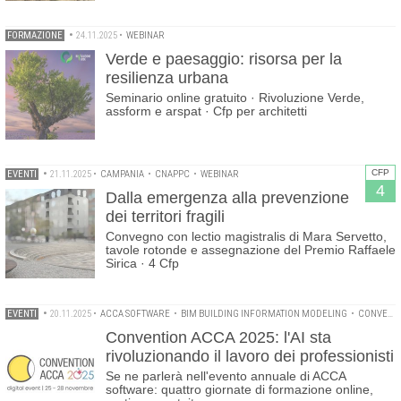
FORMAZIONE
•
24.11.2025
•
WEBINAR
Verde e paesaggio: risorsa per la
resilienza urbana
Seminario online gratuito · Rivoluzione Verde,
assform e arspat · Cfp per architetti
CFP
EVENTI
•
21.11.2025
•
CAMPANIA
•
CNAPPC
•
WEBINAR
4
Dalla emergenza alla prevenzione
dei territori fragili
Convegno con lectio magistralis di Mara Servetto,
tavole rotonde e assegnazione del Premio Raffaele
Sirica · 4 Cfp
EVENTI
•
20.11.2025
•
ACCA SOFTWARE
•
BIM BUILDING INFORMATION MODELING
•
CONVENTION ACCA
Convention ACCA 2025: l'AI sta
rivoluzionando il lavoro dei professionisti
Se ne parlerà nell'evento annuale di ACCA
software: quattro giornate di formazione online,