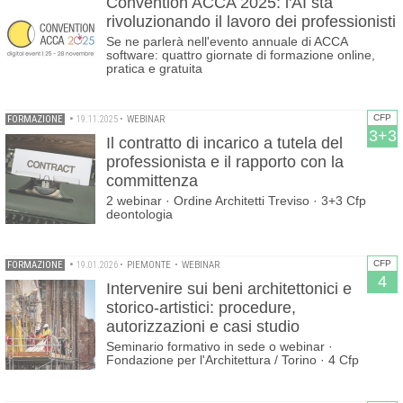
Convention ACCA 2025: l'AI sta
rivoluzionando il lavoro dei professionisti
Se ne parlerà nell'evento annuale di ACCA
software: quattro giornate di formazione online,
pratica e gratuita
CFP
FORMAZIONE
•
19.11.2025
•
WEBINAR
3+3
Il contratto di incarico a tutela del
professionista e il rapporto con la
committenza
2 webinar · Ordine Architetti Treviso · 3+3 Cfp
deontologia
CFP
FORMAZIONE
•
19.01.2026
•
PIEMONTE
•
WEBINAR
4
Intervenire sui beni architettonici e
storico-artistici: procedure,
autorizzazioni e casi studio
Seminario formativo in sede o webinar ·
Fondazione per l'Architettura / Torino · 4 Cfp