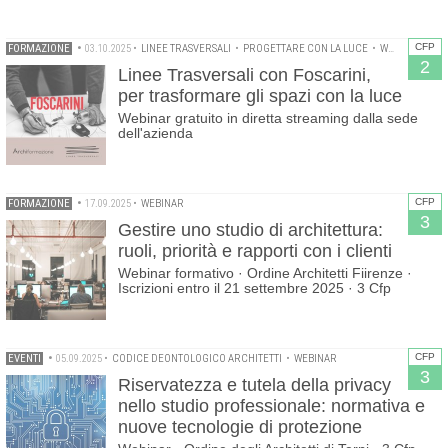
CFP
FORMAZIONE
•
03.10.2025
•
LINEE TRASVERSALI
•
PROGETTARE CON LA LUCE
•
WEBINAR
2
Linee Trasversali con Foscarini,
per trasformare gli spazi con la luce
Webinar gratuito in diretta streaming dalla sede
dell'azienda
CFP
FORMAZIONE
•
17.09.2025
•
WEBINAR
3
Gestire uno studio di architettura:
ruoli, priorità e rapporti con i clienti
Webinar formativo · Ordine Architetti Fiirenze ·
Iscrizioni entro il 21 settembre 2025 · 3 Cfp
CFP
EVENTI
•
05.09.2025
•
CODICE DEONTOLOGICO ARCHITETTI
•
WEBINAR
3
Riservatezza e tutela della privacy
nello studio professionale: normativa e
nuove tecnologie di protezione