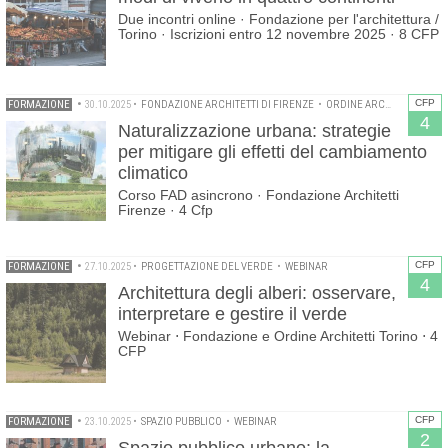
Due incontri online · Fondazione per l'architettura /
Torino · Iscrizioni entro 12 novembre 2025 · 8 CFP
CFP
FORMAZIONE
•
30.10.2025
•
FONDAZIONE ARCHITETTI DI FIRENZE
•
ORDINE ARCHITETTI PPC DI FIRENZE
4
Naturalizzazione urbana: strategie
per mitigare gli effetti del cambiamento
climatico
Corso FAD asincrono · Fondazione Architetti
Firenze · 4 Cfp
CFP
FORMAZIONE
•
27.10.2025
•
PROGETTAZIONE DEL VERDE
•
WEBINAR
4
Architettura degli alberi: osservare,
interpretare e gestire il verde
Webinar ⋅ Fondazione e Ordine Architetti Torino ⋅ 4
CFP
CFP
FORMAZIONE
•
23.10.2025
•
SPAZIO PUBBLICO
•
WEBINAR
2