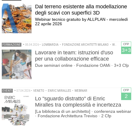
Dal terreno esistente alla modellazione
degli scavi con superfici 3D
Webinar tecnico gratuito by ALLPLAN - mercoledì
22 aprile 2026
CFP
FORMAZIONE
•
08.04.2026
•
LOMBARDIA
•
FONDAZIONE ARCHITETTI MILANO
•
WEBINAR
3+3
Lavorare in team: istruzioni d'uso
per una collaborazione efficace
Due seminari online · Fondazione OAMi · 3+3 Cfp
CFP
EVENTI
•
07.04.2026
•
VENETO
•
ENRIC MIRALLES
•
WEBINAR
2
Lo "sguardo distratto" di Enric
Miralles tra complessità e incertezza
[La biblioteca di un architetto] · conferenza webinar
· Fondazione Architettura Treviso · 2 Cfp