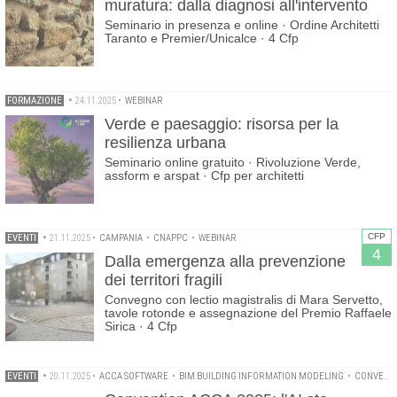
muratura: dalla diagnosi all'intervento
Seminario in presenza e online · Ordine Architetti
Taranto e Premier/Unicalce · 4 Cfp
FORMAZIONE
•
24.11.2025
•
WEBINAR
Verde e paesaggio: risorsa per la
resilienza urbana
Seminario online gratuito · Rivoluzione Verde,
assform e arspat · Cfp per architetti
CFP
EVENTI
•
21.11.2025
•
CAMPANIA
•
CNAPPC
•
WEBINAR
4
Dalla emergenza alla prevenzione
dei territori fragili
Convegno con lectio magistralis di Mara Servetto,
tavole rotonde e assegnazione del Premio Raffaele
Sirica · 4 Cfp
EVENTI
•
20.11.2025
•
ACCA SOFTWARE
•
BIM BUILDING INFORMATION MODELING
•
CONVENTION ACCA