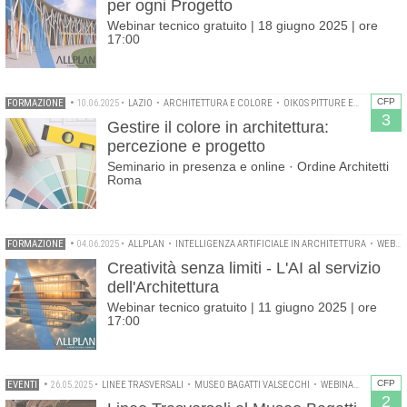
per ogni Progetto
Webinar tecnico gratuito | 18 giugno 2025 | ore
17:00
CFP
FORMAZIONE
•
10.06.2025
•
LAZIO
•
ARCHITETTURA E COLORE
•
OIKOS PITTURE ECOLOGICHE
3
Gestire il colore in architettura:
percezione e progetto
Seminario in presenza e online · Ordine Architetti
Roma
FORMAZIONE
•
04.06.2025
•
ALLPLAN
•
INTELLIGENZA ARTIFICIALE IN ARCHITETTURA
•
WEBINAR
Creatività senza limiti - L'AI al servizio
dell'Architettura
Webinar tecnico gratuito | 11 giugno 2025 | ore
17:00
CFP
EVENTI
•
26.05.2025
•
LINEE TRASVERSALI
•
MUSEO BAGATTI VALSECCHI
•
WEBINAR
2