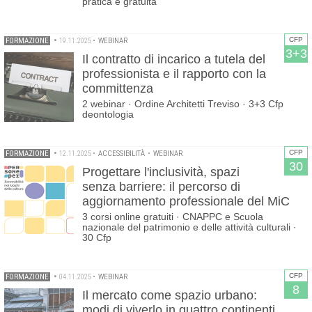
pratica e gratuita
CFP
FORMAZIONE
•
19.11.2025
•
WEBINAR
3+3
Il contratto di incarico a tutela del
professionista e il rapporto con la
committenza
2 webinar · Ordine Architetti Treviso · 3+3 Cfp
deontologia
CFP
FORMAZIONE
•
12.11.2025
•
ACCESSIBILITÀ
•
WEBINAR
30
Progettare l'inclusività, spazi
senza barriere: il percorso di
aggiornamento professionale del MiC
3 corsi online gratuiti · CNAPPC e Scuola
nazionale del patrimonio e delle attività culturali ·
30 Cfp
CFP
FORMAZIONE
•
04.11.2025
•
WEBINAR
8
Il mercato come spazio urbano:
modi di viverlo in quattro continenti