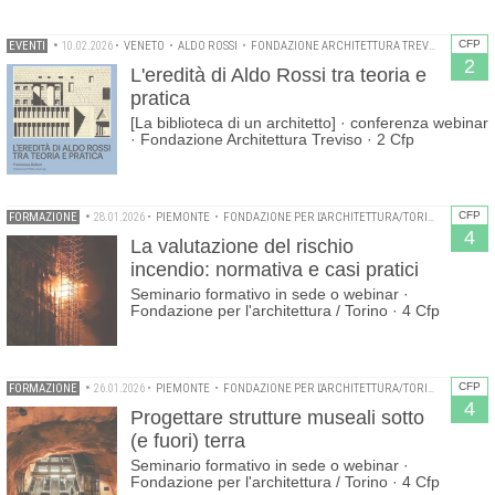
CFP
EVENTI
•
10.02.2026
•
VENETO
•
ALDO ROSSI
•
FONDAZIONE ARCHITETTURA TREVISO
•
WEBIN
2
L'eredità di Aldo Rossi tra teoria e
pratica
[La biblioteca di un architetto] · conferenza webinar
· Fondazione Architettura Treviso · 2 Cfp
CFP
FORMAZIONE
•
28.01.2026
•
PIEMONTE
•
FONDAZIONE PER L'ARCHITETTURA/TORINO
•
ORDINE
4
La valutazione del rischio
incendio: normativa e casi pratici
Seminario formativo in sede o webinar ·
Fondazione per l'architettura / Torino · 4 Cfp
CFP
FORMAZIONE
•
26.01.2026
•
PIEMONTE
•
FONDAZIONE PER L'ARCHITETTURA/TORINO
•
PROGET
4
Progettare strutture museali sotto
(e fuori) terra
Seminario formativo in sede o webinar ·
Fondazione per l'architettura / Torino · 4 Cfp