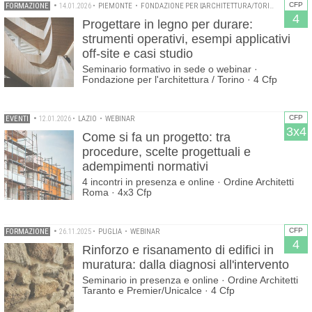
CFP
FORMAZIONE
•
14.01.2026
•
PIEMONTE
•
FONDAZIONE PER L'ARCHITETTURA/TORINO
•
ORDINE
4
Progettare in legno per durare:
strumenti operativi, esempi applicativi
off-site e casi studio
Seminario formativo in sede o webinar ·
Fondazione per l'architettura / Torino · 4 Cfp
CFP
EVENTI
•
12.01.2026
•
LAZIO
•
WEBINAR
3x4
Come si fa un progetto: tra
procedure, scelte progettuali e
adempimenti normativi
4 incontri in presenza e online · Ordine Architetti
Roma · 4x3 Cfp
CFP
FORMAZIONE
•
26.11.2025
•
PUGLIA
•
WEBINAR
4
Rinforzo e risanamento di edifici in
muratura: dalla diagnosi all'intervento
Seminario in presenza e online · Ordine Architetti
Taranto e Premier/Unicalce · 4 Cfp