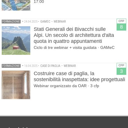
17:00
CFP
FORMAZIONE
•
24.04.2025
•
GAMEC
•
WEBINAR
8
Stati Generali dei Bivacchi sulle
Alpi. Un secolo di architettura d'alta
quota in quattro appuntamenti
Ciclo di tre webinar + visita guidata · GAMeC
CFP
FORMAZIONE
•
16.04.2025
•
CASE DI PAGLIA
•
WEBINAR
3
Costruire case di paglia, la
sostenibilità inaspettata: idee progettuali
Webinar organizzato da OAR · 3 cfp