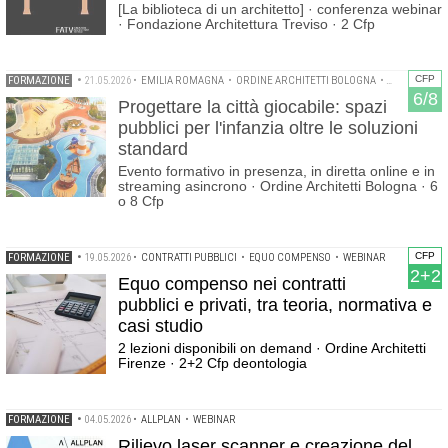
[La biblioteca di un architetto] · conferenza webinar
· Fondazione Architettura Treviso · 2 Cfp
CFP
FORMAZIONE
•
21.05.2026
•
EMILIA ROMAGNA
•
ORDINE ARCHITETTI BOLOGNA
•
PROGETTAZIO
6/8
Progettare la città giocabile: spazi
pubblici per l'infanzia oltre le soluzioni
standard
Evento formativo in presenza, in diretta online e in
streaming asincrono · Ordine Architetti Bologna · 6
o 8 Cfp
CFP
FORMAZIONE
•
19.05.2026
•
CONTRATTI PUBBLICI
•
EQUO COMPENSO
•
WEBINAR
2+2
Equo compenso nei contratti
pubblici e privati, tra teoria, normativa e
casi studio
2 lezioni disponibili on demand · Ordine Architetti
Firenze · 2+2 Cfp deontologia
FORMAZIONE
•
04.05.2026
•
ALLPLAN
•
WEBINAR
Rilievo laser scanner e creazione del