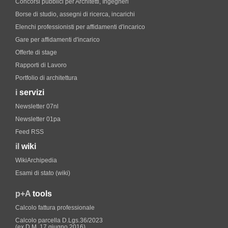
Concorsi pubblici per Architetti, Ingegneri
Borse di studio, assegni di ricerca, incarichi
Elenchi professionisti per affidamenti d'incarico
Gare per affidamenti d'incarico
Offerte di stage
Rapporti di Lavoro
Portfolio di architettura
i
servizi
Newsletter 07nl
Newsletter 01pa
Feed RSS
il
wiki
WikiArchipedia
Esami di stato (wiki)
p+A
tools
Calcolo fattura professionale
Calcolo parcella D.Lgs.36/2023
(ex D.M. 17 giugno 2016)