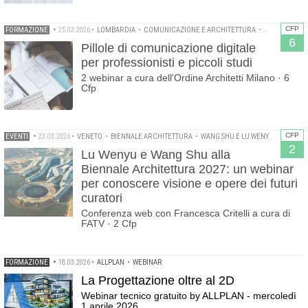
CFP
FORMAZIONE
•
25.03.2026
•
LOMBARDIA
•
COMUNICAZIONE E ARCHITETTURA
•
WEBINAR
6
Pillole di comunicazione digitale
per professionisti e piccoli studi
2 webinar a cura dell'Ordine Architetti Milano · 6
Cfp
CFP
EVENTI
•
23.03.2026
•
VENETO
•
BIENNALE ARCHITETTURA
•
WANG SHU E LU WENYU
•
WEBINA
2
Lu Wenyu e Wang Shu alla
Biennale Architettura 2027: un webinar
per conoscere visione e opere dei futuri
curatori
Conferenza web con Francesca Critelli a cura di
FATV · 2 Cfp
FORMAZIONE
•
18.03.2026
•
ALLPLAN
•
WEBINAR
La Progettazione oltre al 2D
Webinar tecnico gratuito by ALLPLAN - mercoledì
1 aprile 2026