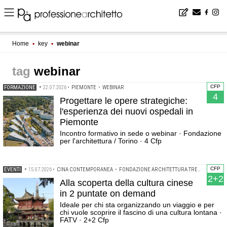
Home
▪
key
▪
webinar
webinar
CFP
FORMAZIONE
•
22.07.2026
•
PIEMONTE
•
WEBINAR
4
Progettare le opere strategiche:
l'esperienza dei nuovi ospedali in
Piemonte
Incontro formativo in sede o webinar · Fondazione
per l'architettura / Torino · 4 Cfp
CFP
EVENTI
•
15.07.2026
•
CINA CONTEMPORANEA
•
FONDAZIONE ARCHITETTURA TREVISO
•
WEBI
2+2
Alla scoperta della cultura cinese
in 2 puntate on demand
Ideale per chi sta organizzando un viaggio e per
chi vuole scoprire il fascino di una cultura lontana ·
FATV · 2+2 Cfp