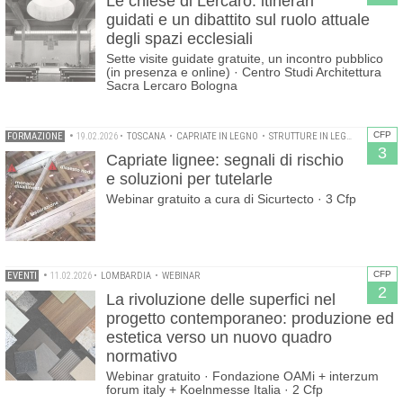
Le chiese di Lercaro: itinerari
guidati e un dibattito sul ruolo attuale
degli spazi ecclesiali
Sette visite guidate gratuite, un incontro pubblico
(in presenza e online) · Centro Studi Architettura
Sacra Lercaro Bologna
CFP
FORMAZIONE
•
19.02.2026
•
TOSCANA
•
CAPRIATE IN LEGNO
•
STRUTTURE IN LEGNO
•
WEBINA
3
Capriate lignee: segnali di rischio
e soluzioni per tutelarle
Webinar gratuito a cura di Sicurtecto · 3 Cfp
CFP
EVENTI
•
11.02.2026
•
LOMBARDIA
•
WEBINAR
2
La rivoluzione delle superfici nel
progetto contemporaneo: produzione ed
estetica verso un nuovo quadro
normativo
Webinar gratuito · Fondazione OAMi + interzum
forum italy + Koelnmesse Italia · 2 Cfp