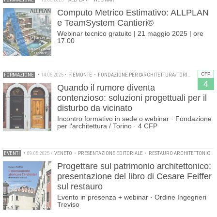
Computo Metrico Estimativo: ALLPLAN
e TeamSystem Cantieri©
Webinar tecnico gratuito | 21 maggio 2025 | ore
17:00
CFP
FORMAZIONE
•
14.05.2025
•
PIEMONTE
•
FONDAZIONE PER L'ARCHITETTURA/TORINO
•
WEBIN
4
Quando il rumore diventa
contenzioso: soluzioni progettuali per il
disturbo da vicinato
Incontro formativo in sede o webinar · Fondazione
per l'architettura / Torino · 4 CFP
EVENTI
•
09.05.2025
•
VENETO
•
PRESENTAZIONE EDITORIALE
•
RESTAURO ARCHITETTONICO
Progettare sul patrimonio architettonico:
presentazione del libro di Cesare Feiffer
sul restauro
Evento in presenza + webinar · Ordine Ingegneri
Treviso