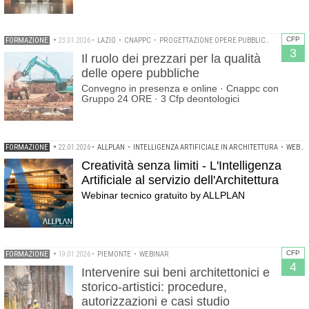
CFP
FORMAZIONE
•
23.01.2026
•
LAZIO
•
CNAPPC
•
PROGETTAZIONE OPERE PUBBLICHE
•
WEBINA
3
Il ruolo dei prezzari per la qualità
delle opere pubbliche
Convegno in presenza e online · Cnappc con
Gruppo 24 ORE · 3 Cfp deontologici
FORMAZIONE
•
22.01.2026
•
ALLPLAN
•
INTELLIGENZA ARTIFICIALE IN ARCHITETTURA
•
WEBINAR
Creatività senza limiti - L'Intelligenza
Artificiale al servizio dell'Architettura
Webinar tecnico gratuito by ALLPLAN
CFP
FORMAZIONE
•
19.01.2026
•
PIEMONTE
•
WEBINAR
4
Intervenire sui beni architettonici e
storico-artistici: procedure,
autorizzazioni e casi studio