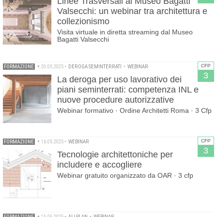
Linee Trasversali al Museo Bagatti
Valsecchi: un webinar tra architettura e
collezionismo
Visita virtuale in diretta streaming dal Museo
Bagatti Valsecchi
CFP
FORMAZIONE
•
20.05.2025
•
DEROGA SEMINTERRATI
•
WEBINAR
3
La deroga per uso lavorativo dei
piani seminterrati: competenza INL e
nuove procedure autorizzative
Webinar formativo · Ordine Architetti Roma · 3 Cfp
CFP
FORMAZIONE
•
16.05.2025
•
WEBINAR
3
Tecnologie architettoniche per
includere e accogliere
Webinar gratuito organizzato da OAR · 3 cfp
FORMAZIONE
•
15.05.2025
•
ALLPLAN
•
WEBINAR