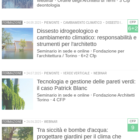
Webinar · Ordine degli Architetti di Terni · 3 Cfp
deontologia
CFP
FORMAZIONE
•
04.09.2025
•
PIEMONTE
•
CAMBIAMENTO CLIMATICO
•
DISSESTO IDROGEOLOGICO
6+2
Dissesto idrogeologico e
cambiamento climatico: responsabilità e
strumenti per l'architetto
Seminario in sede e online ⋅ Fondazione per
l'architettura / Torino ⋅ 6+2 Cfp
FORMAZIONE
•
24.07.2025
•
PIEMONTE
•
VERDE VERTICALE
•
WEBINAR
Tecnologia e gestione delle pareti verdi:
il caso Patrick Blanc
Seminario in sede e online ⋅ Fondazione Architetti
Torino ⋅ 4 CFP
CFP
FORMAZIONE
•
26.06.2025
•
WEBINAR
9
Tra siccità e bombe d'acqua:
progettare giardini per il clima che