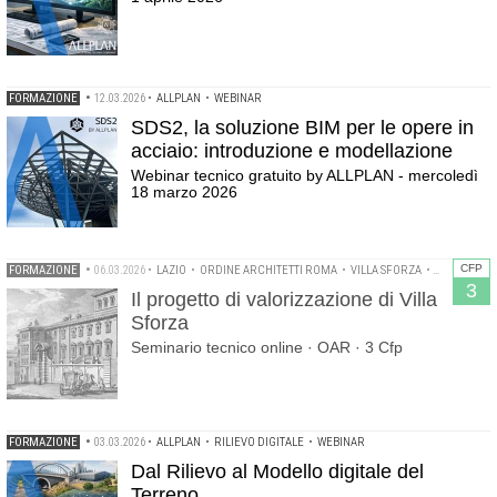
FORMAZIONE
•
12.03.2026
•
ALLPLAN
•
WEBINAR
SDS2, la soluzione BIM per le opere in
acciaio: introduzione e modellazione
Webinar tecnico gratuito by ALLPLAN - mercoledì
18 marzo 2026
CFP
FORMAZIONE
•
06.03.2026
•
LAZIO
•
ORDINE ARCHITETTI ROMA
•
VILLA SFORZA
•
WEBINAR
3
Il progetto di valorizzazione di Villa
Sforza
Seminario tecnico online · OAR · 3 Cfp
FORMAZIONE
•
03.03.2026
•
ALLPLAN
•
RILIEVO DIGITALE
•
WEBINAR
Dal Rilievo al Modello digitale del
Terreno