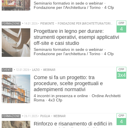
Seminario formativo in sede o webinar ·
Fondazione per l'Architettura / Torino · 4 Cfp
CFP
FORMAZIONE
•
14.01.2026
•
PIEMONTE
•
FONDAZIONE PER L'ARCHITETTURA/TORINO
•
ORDINE
4
Progettare in legno per durare:
strumenti operativi, esempi applicativi
off-site e casi studio
Seminario formativo in sede o webinar ·
Fondazione per l'architettura / Torino · 4 Cfp
CFP
EVENTI
•
12.01.2026
•
LAZIO
•
WEBINAR
3x4
Come si fa un progetto: tra
procedure, scelte progettuali e
adempimenti normativi
4 incontri in presenza e online · Ordine Architetti
Roma · 4x3 Cfp
CFP
FORMAZIONE
•
26.11.2025
•
PUGLIA
•
WEBINAR
4
Rinforzo e risanamento di edifici in