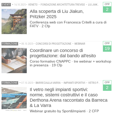
CFP
EVENTI
•
16.10.2025
•
VENETO
•
FONDAZIONE ARCHITETTURA TREVISO
•
LIU JIAKUN
•
PRITZK
2
Alla scoperta di Liu Jiakun,
Pritzker 2025
Conferenza web con Francesca Critelli a cura di
FATV · 2 Cfp
CFP
FORMAZIONE
•
08.10.2025
•
CONCORSI DI PROGETTAZIONE
•
WEBINAR
19
Coordinare un concorso di
progettazione: dal bando all'esito
Corso formativo CNAPPC · tre webinar + workshop
in presenza · 19 Cfp
CFP
FORMAZIONE
•
07.10.2025
•
BARRECA & LA VARRA
•
IMPIANTI SPORTIVI
•
VETRO PER L'ARCHITETTURA
2
Il vetro negli impianti sportivi:
norme, sistemi costruttivi e il caso
Derthona Arena raccontato da Barreca
& La Varra
Webinar gratuito by Sport&Impianti · 2 CFP