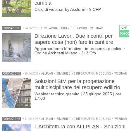
cambia
Ciclo di webinar by Assform · 9 CFP
CFP
FORMAZIONE
•
24.06.2025
•
LOMBARDIA
•
DIREZIONE LAVORI
•
WEBINAR
3+3
Direzione Lavori. Due incontri per
sapere cosa (non) fare in cantiere
Aggiornamento formativo · in presenza e online ·
Ordine Architetti Milano · 3+3 Cfp
FORMAZIONE
•
20.06.2025
•
ALLPLAN
•
BIM BUILDING INFORMATION MODELING
•
WEBINAR
Soluzioni BIM per la progettazione
multidisciplinare del recupero edilizio
Webinar tecnico gratuito | 25 giugno 2025 | ore
17:00
FORMAZIONE
•
11.06.2025
•
ALLPLAN
•
BIM BUILDING INFORMATION MODELING
•
WEBINAR
L'Architettura con ALLPLAN - Soluzioni