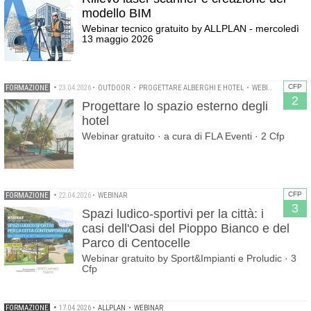
modello BIM
Webinar tecnico gratuito by ALLPLAN - mercoledì
13 maggio 2026
CFP
FORMAZIONE
•
23.04.2026
•
OUTDOOR
•
PROGETTARE ALBERGHI E HOTEL
•
WEBINAR
2
Progettare lo spazio esterno degli
hotel
Webinar gratuito · a cura di FLA Eventi · 2 Cfp
CFP
FORMAZIONE
•
22.04.2026
•
WEBINAR
3
Spazi ludico-sportivi per la città: i
casi dell'Oasi del Pioppo Bianco e del
Parco di Centocelle
Webinar gratuito by Sport&Impianti e Proludic · 3
Cfp
FORMAZIONE
•
17.04.2026
•
ALLPLAN
•
WEBINAR