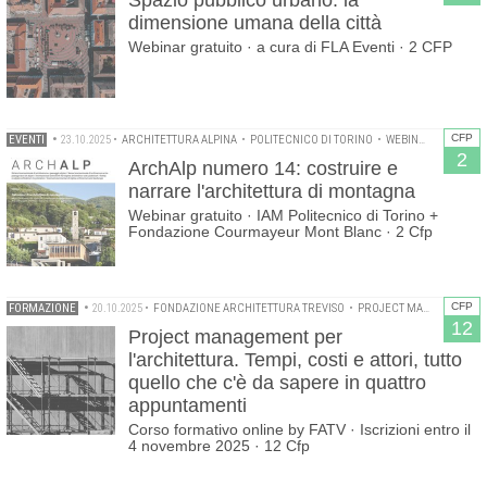
Spazio pubblico urbano: la
dimensione umana della città
Webinar gratuito · a cura di FLA Eventi · 2 CFP
CFP
EVENTI
•
23.10.2025
•
ARCHITETTURA ALPINA
•
POLITECNICO DI TORINO
•
WEBINAR
2
ArchAlp numero 14: costruire e
narrare l'architettura di montagna
Webinar gratuito · IAM Politecnico di Torino +
Fondazione Courmayeur Mont Blanc · 2 Cfp
CFP
FORMAZIONE
•
20.10.2025
•
FONDAZIONE ARCHITETTURA TREVISO
•
PROJECT MANAGEMENT
12
Project management per
l'architettura. Tempi, costi e attori, tutto
quello che c'è da sapere in quattro
appuntamenti
Corso formativo online by FATV · Iscrizioni entro il
4 novembre 2025 · 12 Cfp