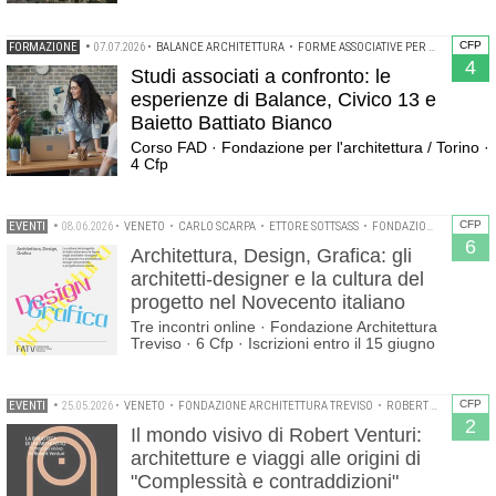
CFP
FORMAZIONE
•
07.07.2026
•
BALANCE ARCHITETTURA
•
FORME ASSOCIATIVE PER ARCHITETTI
4
Studi associati a confronto: le
esperienze di Balance, Civico 13 e
Baietto Battiato Bianco
Corso FAD · Fondazione per l'architettura / Torino ·
4 Cfp
CFP
EVENTI
•
08.06.2026
•
VENETO
•
CARLO SCARPA
•
ETTORE SOTTSASS
•
FONDAZIONE ARCHITETTURA TREVISO
6
Architettura, Design, Grafica: gli
architetti-designer e la cultura del
progetto nel Novecento italiano
Tre incontri online · Fondazione Architettura
Treviso · 6 Cfp · Iscrizioni entro il 15 giugno
CFP
EVENTI
•
25.05.2026
•
VENETO
•
FONDAZIONE ARCHITETTURA TREVISO
•
ROBERT VENTURI
•
2
Il mondo visivo di Robert Venturi:
architetture e viaggi alle origini di
"Complessità e contraddizioni"