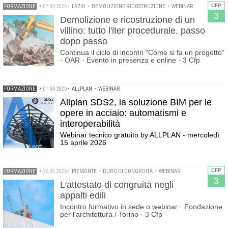
CFP
FORMAZIONE
•
07.04.2026
•
LAZIO
•
DEMOLIZIONE RICOSTRUZIONE
•
WEBINAR
3
Demolizione e ricostruzione di un
villino: tutto l'iter procedurale, passo
dopo passo
Continua il ciclo di incontri "Come si fa un progetto"
· OAR · Evento in presenza e online · 3 Cfp
FORMAZIONE
•
01.04.2026
•
ALLPLAN
•
WEBINAR
Allplan SDS2, la soluzione BIM per le
opere in acciaio: automatismi e
interoperabilità
Webinar tecnico gratuito by ALLPLAN - mercoledì
15 aprile 2026
CFP
FORMAZIONE
•
26.03.2026
•
PIEMONTE
•
DURC DI CONGRUITÀ
•
WEBINAR
3
L'attestato di congruità negli
appalti edili
Incontro formativo in sede o webinar · Fondazione
per l'architettura / Torino · 3 Cfp