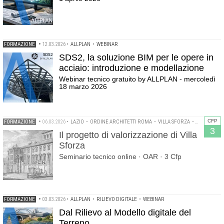
FORMAZIONE
•
12.03.2026
•
ALLPLAN
•
WEBINAR
SDS2, la soluzione BIM per le opere in
acciaio: introduzione e modellazione
Webinar tecnico gratuito by ALLPLAN - mercoledì
18 marzo 2026
CFP
FORMAZIONE
•
06.03.2026
•
LAZIO
•
ORDINE ARCHITETTI ROMA
•
VILLA SFORZA
•
WEBINAR
3
Il progetto di valorizzazione di Villa
Sforza
Seminario tecnico online · OAR · 3 Cfp
FORMAZIONE
•
03.03.2026
•
ALLPLAN
•
RILIEVO DIGITALE
•
WEBINAR
Dal Rilievo al Modello digitale del
Terreno