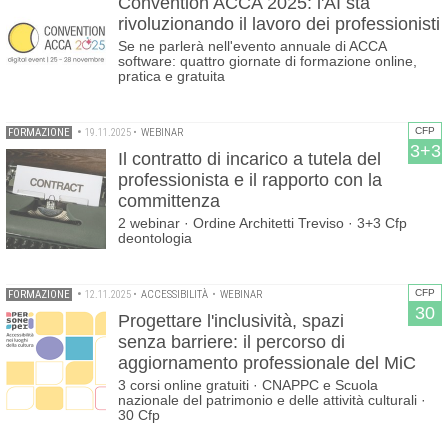
Convention ACCA 2025: l'AI sta
rivoluzionando il lavoro dei professionisti
Se ne parlerà nell'evento annuale di ACCA
software: quattro giornate di formazione online,
pratica e gratuita
CFP
FORMAZIONE
•
19.11.2025
•
WEBINAR
3+3
Il contratto di incarico a tutela del
professionista e il rapporto con la
committenza
2 webinar · Ordine Architetti Treviso · 3+3 Cfp
deontologia
CFP
FORMAZIONE
•
12.11.2025
•
ACCESSIBILITÀ
•
WEBINAR
30
Progettare l'inclusività, spazi
senza barriere: il percorso di
aggiornamento professionale del MiC
3 corsi online gratuiti · CNAPPC e Scuola
nazionale del patrimonio e delle attività culturali ·
30 Cfp