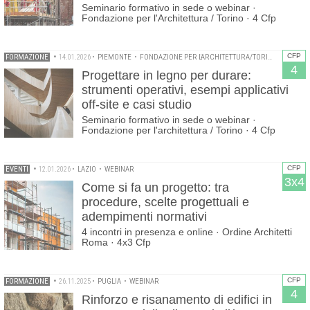
Seminario formativo in sede o webinar ·
Fondazione per l'Architettura / Torino · 4 Cfp
CFP
FORMAZIONE
•
14.01.2026
•
PIEMONTE
•
FONDAZIONE PER L'ARCHITETTURA/TORINO
•
ORDINE
4
Progettare in legno per durare:
strumenti operativi, esempi applicativi
off-site e casi studio
Seminario formativo in sede o webinar ·
Fondazione per l'architettura / Torino · 4 Cfp
CFP
EVENTI
•
12.01.2026
•
LAZIO
•
WEBINAR
3x4
Come si fa un progetto: tra
procedure, scelte progettuali e
adempimenti normativi
4 incontri in presenza e online · Ordine Architetti
Roma · 4x3 Cfp
CFP
FORMAZIONE
•
26.11.2025
•
PUGLIA
•
WEBINAR
4
Rinforzo e risanamento di edifici in