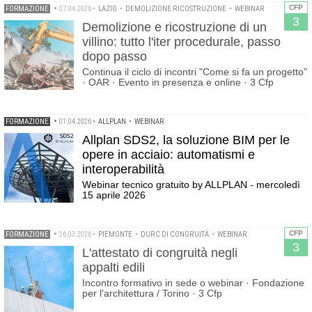
CFP
FORMAZIONE
•
07.04.2026
•
LAZIO
•
DEMOLIZIONE RICOSTRUZIONE
•
WEBINAR
3
Demolizione e ricostruzione di un
villino: tutto l'iter procedurale, passo
dopo passo
Continua il ciclo di incontri "Come si fa un progetto"
· OAR · Evento in presenza e online · 3 Cfp
FORMAZIONE
•
01.04.2026
•
ALLPLAN
•
WEBINAR
Allplan SDS2, la soluzione BIM per le
opere in acciaio: automatismi e
interoperabilità
Webinar tecnico gratuito by ALLPLAN - mercoledì
15 aprile 2026
CFP
FORMAZIONE
•
26.03.2026
•
PIEMONTE
•
DURC DI CONGRUITÀ
•
WEBINAR
3
L'attestato di congruità negli
appalti edili
Incontro formativo in sede o webinar · Fondazione
per l'architettura / Torino · 3 Cfp