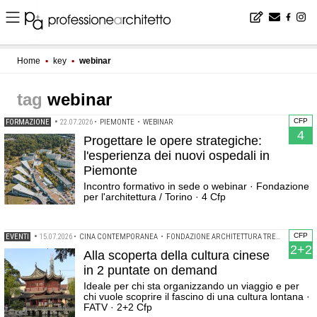
Home
▪
key
▪
webinar
webinar
CFP
FORMAZIONE
•
22.07.2026
•
PIEMONTE
•
WEBINAR
4
Progettare le opere strategiche:
l'esperienza dei nuovi ospedali in
Piemonte
Incontro formativo in sede o webinar · Fondazione
per l'architettura / Torino · 4 Cfp
CFP
EVENTI
•
15.07.2026
•
CINA CONTEMPORANEA
•
FONDAZIONE ARCHITETTURA TREVISO
•
WEBI
2+2
Alla scoperta della cultura cinese
in 2 puntate on demand
Ideale per chi sta organizzando un viaggio e per
chi vuole scoprire il fascino di una cultura lontana ·
FATV · 2+2 Cfp