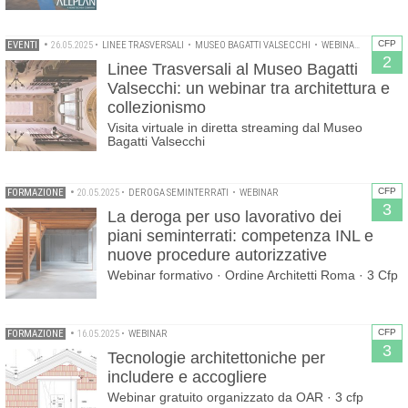
CFP
EVENTI
•
26.05.2025
•
LINEE TRASVERSALI
•
MUSEO BAGATTI VALSECCHI
•
WEBINAR
2
Linee Trasversali al Museo Bagatti
Valsecchi: un webinar tra architettura e
collezionismo
Visita virtuale in diretta streaming dal Museo
Bagatti Valsecchi
CFP
FORMAZIONE
•
20.05.2025
•
DEROGA SEMINTERRATI
•
WEBINAR
3
La deroga per uso lavorativo dei
piani seminterrati: competenza INL e
nuove procedure autorizzative
Webinar formativo · Ordine Architetti Roma · 3 Cfp
CFP
FORMAZIONE
•
16.05.2025
•
WEBINAR
3
Tecnologie architettoniche per
includere e accogliere
Webinar gratuito organizzato da OAR · 3 cfp