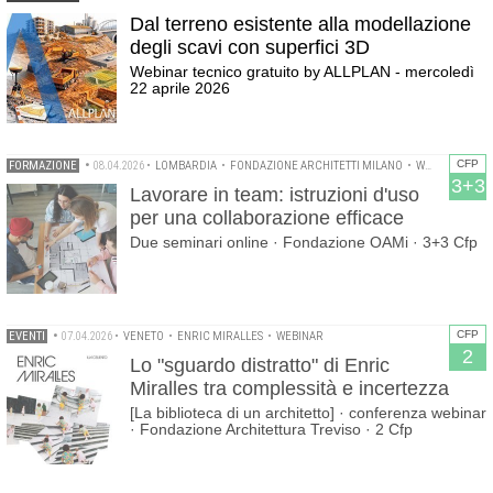
Dal terreno esistente alla modellazione
degli scavi con superfici 3D
Webinar tecnico gratuito by ALLPLAN - mercoledì
22 aprile 2026
CFP
FORMAZIONE
•
08.04.2026
•
LOMBARDIA
•
FONDAZIONE ARCHITETTI MILANO
•
WEBINAR
3+3
Lavorare in team: istruzioni d'uso
per una collaborazione efficace
Due seminari online · Fondazione OAMi · 3+3 Cfp
CFP
EVENTI
•
07.04.2026
•
VENETO
•
ENRIC MIRALLES
•
WEBINAR
2
Lo "sguardo distratto" di Enric
Miralles tra complessità e incertezza
[La biblioteca di un architetto] · conferenza webinar
· Fondazione Architettura Treviso · 2 Cfp