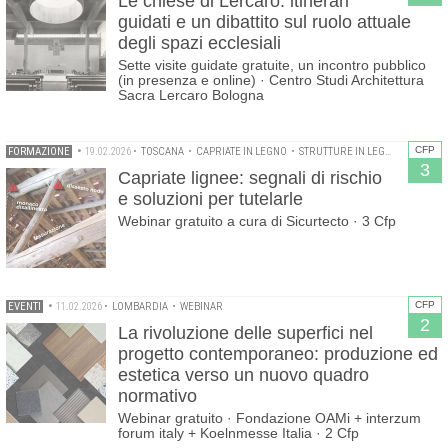
Le chiese di Lercaro: itinerari
guidati e un dibattito sul ruolo attuale
degli spazi ecclesiali
Sette visite guidate gratuite, un incontro pubblico
(in presenza e online) · Centro Studi Architettura
Sacra Lercaro Bologna
CFP
FORMAZIONE
•
19.02.2026
•
TOSCANA
•
CAPRIATE IN LEGNO
•
STRUTTURE IN LEGNO
•
WEBINA
3
Capriate lignee: segnali di rischio
e soluzioni per tutelarle
Webinar gratuito a cura di Sicurtecto · 3 Cfp
CFP
EVENTI
•
11.02.2026
•
LOMBARDIA
•
WEBINAR
2
La rivoluzione delle superfici nel
progetto contemporaneo: produzione ed
estetica verso un nuovo quadro
normativo
Webinar gratuito · Fondazione OAMi + interzum
forum italy + Koelnmesse Italia · 2 Cfp