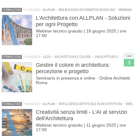
FORMAZIONE
•
11.06.2025
•
ALLPLAN
•
BIM BUILDING INFORMATION MODELING
•
WEBINAR
L'Architettura con ALLPLAN - Soluzioni
per ogni Progetto
Webinar tecnico gratuito | 18 giugno 2025 | ore
17:00
CFP
FORMAZIONE
•
10.06.2025
•
LAZIO
•
ARCHITETTURA E COLORE
•
OIKOS PITTURE ECOLOGICHE
3
Gestire il colore in architettura:
percezione e progetto
Seminario in presenza e online · Ordine Architetti
Roma
FORMAZIONE
•
04.06.2025
•
ALLPLAN
•
INTELLIGENZA ARTIFICIALE IN ARCHITETTURA
•
WEBINAR
Creatività senza limiti - L'AI al servizio
dell'Architettura
Webinar tecnico gratuito | 11 giugno 2025 | ore
17:00