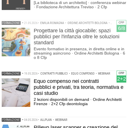
[La biblioteca di un architetto] · conferenza webinar
· Fondazione Architettura Treviso · 2 Cfp
CFP
FORMAZIONE
•
21.05.2026
•
EMILIA ROMAGNA
•
ORDINE ARCHITETTI BOLOGNA
•
PROGETTAZIO
6/8
Progettare la città giocabile: spazi
pubblici per l'infanzia oltre le soluzioni
standard
Evento formativo in presenza, in diretta online e in
streaming asincrono · Ordine Architetti Bologna · 6
o 8 Cfp
CFP
FORMAZIONE
•
19.05.2026
•
CONTRATTI PUBBLICI
•
EQUO COMPENSO
•
WEBINAR
2+2
Equo compenso nei contratti
pubblici e privati, tra teoria, normativa e
casi studio
2 lezioni disponibili on demand · Ordine Architetti
Firenze · 2+2 Cfp deontologia
FORMAZIONE
•
04.05.2026
•
ALLPLAN
•
WEBINAR
Rilievo laser scanner e creazione del