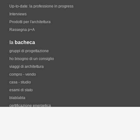
Up-to-date: la professione in progress
Interviews
Prodotti per l'architettura
Rassegna p+A
la
bacheca
gruppi di progettazione
ho bisogno di un consiglio
viaggi di architettura
compro - vendo
casa - studio
esami di stato
blablabla
certificazione energetica
professione e fisco
i
software
forum CAD
lezioni di AutoCAD on-line