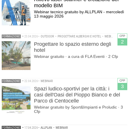
modello BIM
Webinar tecnico gratuito by ALLPLAN - mercoledì
13 maggio 2026
CFP
FORMAZIONE
•
23.04.2026
•
OUTDOOR
•
PROGETTARE ALBERGHI E HOTEL
•
WEBINAR
2
Progettare lo spazio esterno degli
hotel
Webinar gratuito · a cura di FLA Eventi · 2 Cfp
CFP
FORMAZIONE
•
22.04.2026
•
WEBINAR
3
Spazi ludico-sportivi per la città: i
casi dell'Oasi del Pioppo Bianco e del
Parco di Centocelle
Webinar gratuito by Sport&Impianti e Proludic · 3
Cfp
FORMAZIONE
•
17.04.2026
•
ALLPLAN
•
WEBINAR