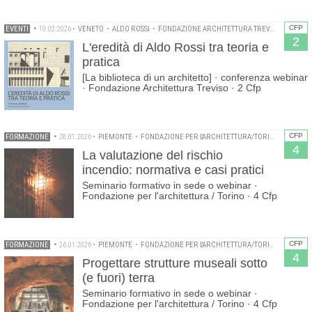
CFP
EVENTI
•
10.02.2026
•
VENETO
•
ALDO ROSSI
•
FONDAZIONE ARCHITETTURA TREVISO
•
WEBIN
2
L'eredità di Aldo Rossi tra teoria e
pratica
[La biblioteca di un architetto] · conferenza webinar
· Fondazione Architettura Treviso · 2 Cfp
CFP
FORMAZIONE
•
28.01.2026
•
PIEMONTE
•
FONDAZIONE PER L'ARCHITETTURA/TORINO
•
ORDINE
4
La valutazione del rischio
incendio: normativa e casi pratici
Seminario formativo in sede o webinar ·
Fondazione per l'architettura / Torino · 4 Cfp
CFP
FORMAZIONE
•
26.01.2026
•
PIEMONTE
•
FONDAZIONE PER L'ARCHITETTURA/TORINO
•
PROGET
4
Progettare strutture museali sotto
(e fuori) terra
Seminario formativo in sede o webinar ·
Fondazione per l'architettura / Torino · 4 Cfp