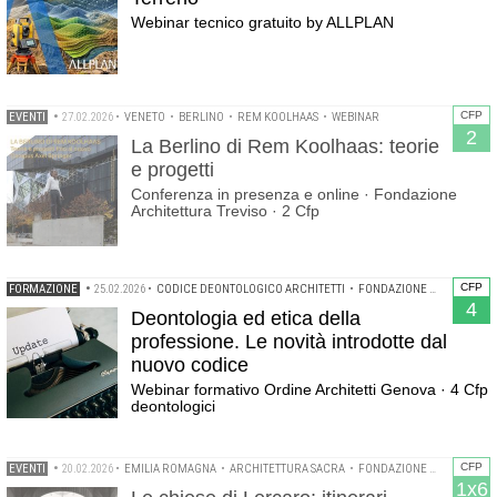
Webinar tecnico gratuito by ALLPLAN
CFP
EVENTI
•
27.02.2026
•
VENETO
•
BERLINO
•
REM KOOLHAAS
•
WEBINAR
2
La Berlino di Rem Koolhaas: teorie
e progetti
Conferenza in presenza e online · Fondazione
Architettura Treviso · 2 Cfp
CFP
FORMAZIONE
•
25.02.2026
•
CODICE DEONTOLOGICO ARCHITETTI
•
FONDAZIONE ORDINE ARCHITETTI GENOVA
4
Deontologia ed etica della
professione. Le novità introdotte dal
nuovo codice
Webinar formativo Ordine Architetti Genova · 4 Cfp
deontologici
CFP
EVENTI
•
20.02.2026
•
EMILIA ROMAGNA
•
ARCHITETTURA SACRA
•
FONDAZIONE CARDINALE GIACOMO LERCARO
1x6