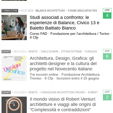
CFP
FORMAZIONE
•
07.07.2026
•
BALANCE ARCHITETTURA
•
FORME ASSOCIATIVE PER ARCHITETTI
4
Studi associati a confronto: le
esperienze di Balance, Civico 13 e
Baietto Battiato Bianco
Corso FAD · Fondazione per l'architettura / Torino ·
4 Cfp
CFP
EVENTI
•
08.06.2026
•
VENETO
•
CARLO SCARPA
•
ETTORE SOTTSASS
•
FONDAZIONE ARCHITETTURA TREVISO
6
Architettura, Design, Grafica: gli
architetti-designer e la cultura del
progetto nel Novecento italiano
Tre incontri online · Fondazione Architettura
Treviso · 6 Cfp · Iscrizioni entro il 15 giugno
CFP
EVENTI
•
25.05.2026
•
VENETO
•
FONDAZIONE ARCHITETTURA TREVISO
•
ROBERT VENTURI
•
2
Il mondo visivo di Robert Venturi:
architetture e viaggi alle origini di
"Complessità e contraddizioni"