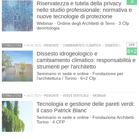
3
Riservatezza e tutela della privacy
nello studio professionale: normativa e
nuove tecnologie di protezione
Webinar · Ordine degli Architetti di Terni · 3 Cfp
deontologia
CFP
FORMAZIONE
•
04.09.2025
•
PIEMONTE
•
CAMBIAMENTO CLIMATICO
•
DISSESTO IDROGEOLOGICO
6+2
Dissesto idrogeologico e
cambiamento climatico: responsabilità e
strumenti per l'architetto
Seminario in sede e online ⋅ Fondazione per
l'architettura / Torino ⋅ 6+2 Cfp
FORMAZIONE
•
24.07.2025
•
PIEMONTE
•
VERDE VERTICALE
•
WEBINAR
Tecnologia e gestione delle pareti verdi:
il caso Patrick Blanc
Seminario in sede e online ⋅ Fondazione Architetti
Torino ⋅ 4 CFP