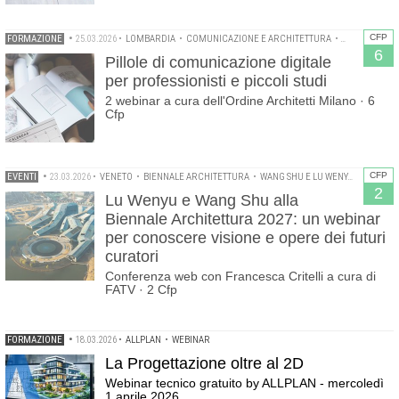
CFP
FORMAZIONE
•
25.03.2026
•
LOMBARDIA
•
COMUNICAZIONE E ARCHITETTURA
•
WEBINAR
6
Pillole di comunicazione digitale
per professionisti e piccoli studi
2 webinar a cura dell'Ordine Architetti Milano · 6
Cfp
CFP
EVENTI
•
23.03.2026
•
VENETO
•
BIENNALE ARCHITETTURA
•
WANG SHU E LU WENYU
•
WEBINA
2
Lu Wenyu e Wang Shu alla
Biennale Architettura 2027: un webinar
per conoscere visione e opere dei futuri
curatori
Conferenza web con Francesca Critelli a cura di
FATV · 2 Cfp
FORMAZIONE
•
18.03.2026
•
ALLPLAN
•
WEBINAR
La Progettazione oltre al 2D
Webinar tecnico gratuito by ALLPLAN - mercoledì
1 aprile 2026