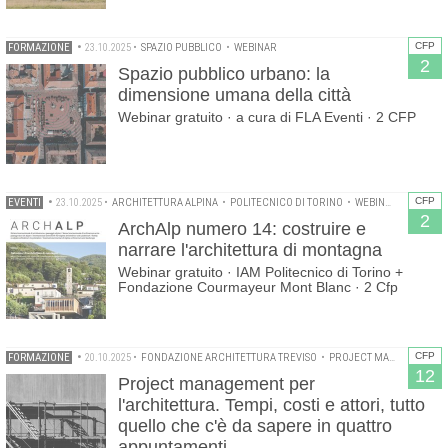
CFP
FORMAZIONE
•
23.10.2025
•
SPAZIO PUBBLICO
•
WEBINAR
2
Spazio pubblico urbano: la
dimensione umana della città
Webinar gratuito · a cura di FLA Eventi · 2 CFP
CFP
EVENTI
•
23.10.2025
•
ARCHITETTURA ALPINA
•
POLITECNICO DI TORINO
•
WEBINAR
2
ArchAlp numero 14: costruire e
narrare l'architettura di montagna
Webinar gratuito · IAM Politecnico di Torino +
Fondazione Courmayeur Mont Blanc · 2 Cfp
CFP
FORMAZIONE
•
20.10.2025
•
FONDAZIONE ARCHITETTURA TREVISO
•
PROJECT MANAGEMENT
12
Project management per
l'architettura. Tempi, costi e attori, tutto
quello che c'è da sapere in quattro
appuntamenti