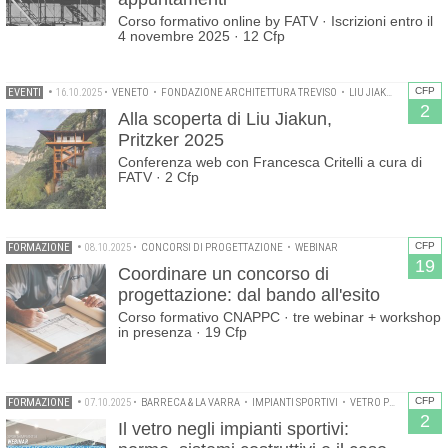
Corso formativo online by FATV · Iscrizioni entro il
4 novembre 2025 · 12 Cfp
CFP
EVENTI
•
16.10.2025
•
VENETO
•
FONDAZIONE ARCHITETTURA TREVISO
•
LIU JIAKUN
•
PRITZK
2
Alla scoperta di Liu Jiakun,
Pritzker 2025
Conferenza web con Francesca Critelli a cura di
FATV · 2 Cfp
CFP
FORMAZIONE
•
08.10.2025
•
CONCORSI DI PROGETTAZIONE
•
WEBINAR
19
Coordinare un concorso di
progettazione: dal bando all'esito
Corso formativo CNAPPC · tre webinar + workshop
in presenza · 19 Cfp
CFP
FORMAZIONE
•
07.10.2025
•
BARRECA & LA VARRA
•
IMPIANTI SPORTIVI
•
VETRO PER L'ARCHITETTURA
2
Il vetro negli impianti sportivi: