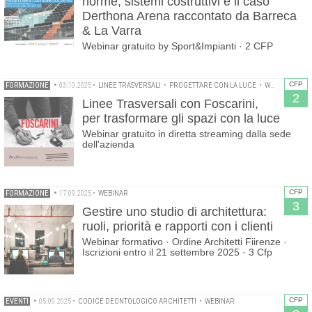
norme, sistemi costruttivi e il caso
Derthona Arena raccontato da Barreca
& La Varra
Webinar gratuito by Sport&Impianti · 2 CFP
CFP
FORMAZIONE
•
03.10.2025
•
LINEE TRASVERSALI
•
PROGETTARE CON LA LUCE
•
WEBINAR
2
Linee Trasversali con Foscarini,
per trasformare gli spazi con la luce
Webinar gratuito in diretta streaming dalla sede
dell'azienda
CFP
FORMAZIONE
•
17.09.2025
•
WEBINAR
3
Gestire uno studio di architettura:
ruoli, priorità e rapporti con i clienti
Webinar formativo · Ordine Architetti Fiirenze ·
Iscrizioni entro il 21 settembre 2025 · 3 Cfp
CFP
EVENTI
•
05.09.2025
•
CODICE DEONTOLOGICO ARCHITETTI
•
WEBINAR