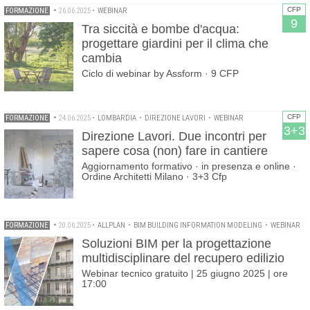
CFP
FORMAZIONE
•
26.06.2025
•
WEBINAR
9
Tra siccità e bombe d'acqua:
progettare giardini per il clima che
cambia
Ciclo di webinar by Assform · 9 CFP
CFP
FORMAZIONE
•
24.06.2025
•
LOMBARDIA
•
DIREZIONE LAVORI
•
WEBINAR
3+3
Direzione Lavori. Due incontri per
sapere cosa (non) fare in cantiere
Aggiornamento formativo · in presenza e online ·
Ordine Architetti Milano · 3+3 Cfp
FORMAZIONE
•
20.06.2025
•
ALLPLAN
•
BIM BUILDING INFORMATION MODELING
•
WEBINAR
Soluzioni BIM per la progettazione
multidisciplinare del recupero edilizio
Webinar tecnico gratuito | 25 giugno 2025 | ore
17:00