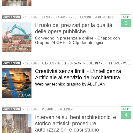
CFP
FORMAZIONE
•
23.01.2026
•
LAZIO
•
CNAPPC
•
PROGETTAZIONE OPERE PUBBLICHE
•
WEBINA
3
Il ruolo dei prezzari per la qualità
delle opere pubbliche
Convegno in presenza e online · Cnappc con
Gruppo 24 ORE · 3 Cfp deontologici
FORMAZIONE
•
22.01.2026
•
ALLPLAN
•
INTELLIGENZA ARTIFICIALE IN ARCHITETTURA
•
WEBINAR
Creatività senza limiti - L'Intelligenza
Artificiale al servizio dell'Architettura
Webinar tecnico gratuito by ALLPLAN
CFP
FORMAZIONE
•
19.01.2026
•
PIEMONTE
•
WEBINAR
4
Intervenire sui beni architettonici e
storico-artistici: procedure,
autorizzazioni e casi studio