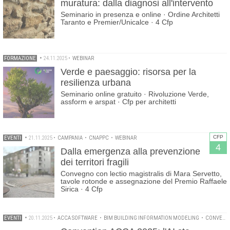
muratura: dalla diagnosi all'intervento
Seminario in presenza e online · Ordine Architetti
Taranto e Premier/Unicalce · 4 Cfp
FORMAZIONE
•
24.11.2025
•
WEBINAR
Verde e paesaggio: risorsa per la
resilienza urbana
Seminario online gratuito · Rivoluzione Verde,
assform e arspat · Cfp per architetti
CFP
EVENTI
•
21.11.2025
•
CAMPANIA
•
CNAPPC
•
WEBINAR
4
Dalla emergenza alla prevenzione
dei territori fragili
Convegno con lectio magistralis di Mara Servetto,
tavole rotonde e assegnazione del Premio Raffaele
Sirica · 4 Cfp
EVENTI
•
20.11.2025
•
ACCA SOFTWARE
•
BIM BUILDING INFORMATION MODELING
•
CONVENTION ACCA