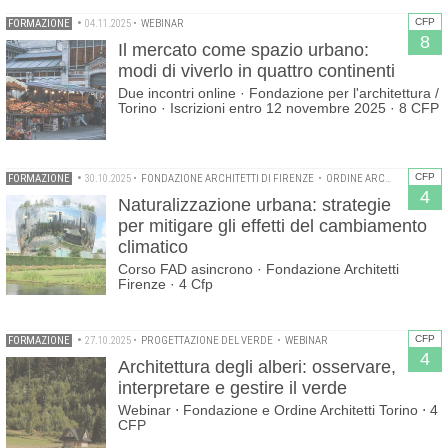
CFP
FORMAZIONE
•
04.11.2025
•
WEBINAR
8
Il mercato come spazio urbano:
modi di viverlo in quattro continenti
Due incontri online · Fondazione per l'architettura /
Torino · Iscrizioni entro 12 novembre 2025 · 8 CFP
CFP
FORMAZIONE
•
30.10.2025
•
FONDAZIONE ARCHITETTI DI FIRENZE
•
ORDINE ARCHITETTI PPC DI FIRENZE
4
Naturalizzazione urbana: strategie
per mitigare gli effetti del cambiamento
climatico
Corso FAD asincrono · Fondazione Architetti
Firenze · 4 Cfp
CFP
FORMAZIONE
•
27.10.2025
•
PROGETTAZIONE DEL VERDE
•
WEBINAR
4
Architettura degli alberi: osservare,
interpretare e gestire il verde
Webinar ⋅ Fondazione e Ordine Architetti Torino ⋅ 4
CFP